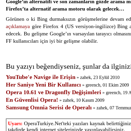
Google’ın alternatifi ve son zamanların gözde arama m
Firefox’ta alternatif arama motoru olarak gelecek…
Görünen o ki Bing durmaksızın görüşmelerine devam ediy
açıklamaya
göre Firefox 4 (US versiyon-ingilizce) Bing
edecek. Bu gelişme Google’ın varsayılan tarayıcı olmasın
FF kullanıcıları için iyi bir gelişme olabilir.
Bu yazıyı beğendiyseniz, şunlar da ilginizi
YouTube'e Navige ile Erişin
» zahek, 23 Eylül 2010
Her Saniye Yeni Bir Kullanıcı
» greench, 01 Ekim 2009
Opera 10.61 ve Dragonfly Değişimleri
» greench, 19 
En Güvenlisi Opera!
» zahek, 10 Kasım 2009
Samsung Omnia Serisi de Operalı
» zahek, 07 Temmu
Uyarı:
OperaTurkiye.Net'teki yazıları kaynak belirttiğiniz
takdirde kendi internet sitelerinizde yayınlayabilirsiniz.