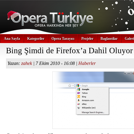
Ana Sayfa
Kategoriler
Opera Tarayıcı
Projeler
Baglantilar
Galeri
Bing Şimdi de Firefox’a Dahil Oluyor
Yazan:
zahek
| 7 Ekim 2010 - 16:08 |
Haberler