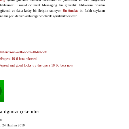
teklenmez. Cross-Document Messaging bu güvenlik tehlikesini ortadan
 güvenli ve daha kolay bir iletişim sunuyor.
Bu örnekte
iki farklı sayfanın
li bir şekilde veri alabildiği net olarak görülebilmektedir.
16/hands-on-with-opera-10-60-beta
6/opera-10-6-beta-released
6/speed-and-good-looks-try-the-opera-10-60-beta-now
 ilginizi çekebilir:
10
, 24 Haziran 2010