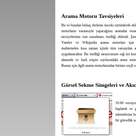
Arama Motoru Tavsiyeleri
Bu ve bundan birkaç derleme önceki sürümlerde ekle
motorların vasıtasıyla yapacağınız aramalar esn
tavsiyelerinin size sunulması özelliği eklendi. Şi
Yandex ve Wikipedia arama motorları için 
muhtemelen kısa zaman içinde tüm varsayılan a
uygulanacaktır. Bu özelliği tarayıcınızın sağ üst k
alanında ve hızlı erişim sayfasındaki arma motor
Bunun için ilgili arama motorlarından birinin seçili 
Görsel Sekme Simgeleri ve Akıc
10.60 versiyo
başlandı ve 
izlemelerine b
bir görsellik 