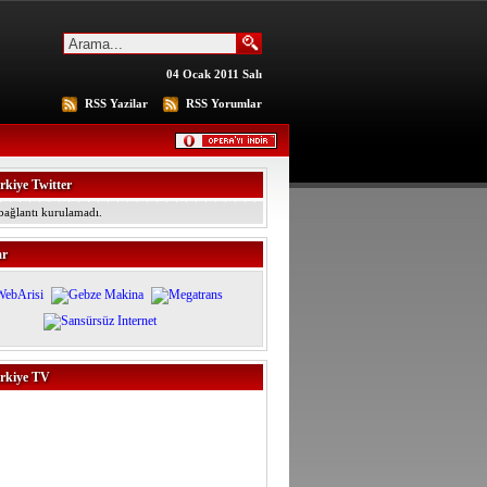
04 Ocak 2011 Salı
RSS Yazilar
RSS Yorumlar
kiye Twitter
 bağlantı kurulamadı.
ar
rkiye TV