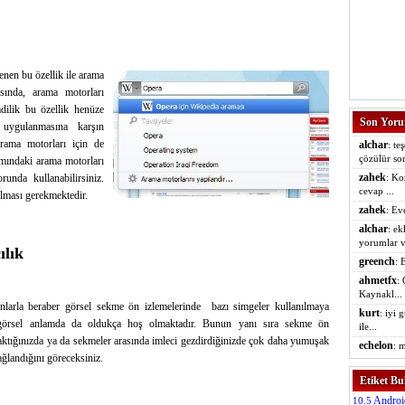
nen bu özellik ile arama
asında, arama motorları
mdilik bu özellik henüze
Son Yoru
uygulanmasına karşın
rama motorları için de
alchar
: te
çözülür sor
ısmındaki arama motorları
zahek
unda kullanabilirsiniz.
: Ko
cevap ...
olması gerekmektedir.
zahek
: Ev
alchar
: ek
yorumlar v.
ılık
greench
: 
ahmetfx
: 
Kaynakl...
nlarla beraber görsel sekme ön izlemelerinde bazı simgeler kullanılmaya
kurt
: iyi 
görsel anlamda da oldukça hoş olmaktadır. Bunun yanı sıra sekme ön
ile...
aktığınızda ya da sekmeler arasında imleci gezdirdiğinizde çok daha yumuşak
echelon
: m
sağlandığını göreceksiniz.
Etiket Bu
Androi
10.5