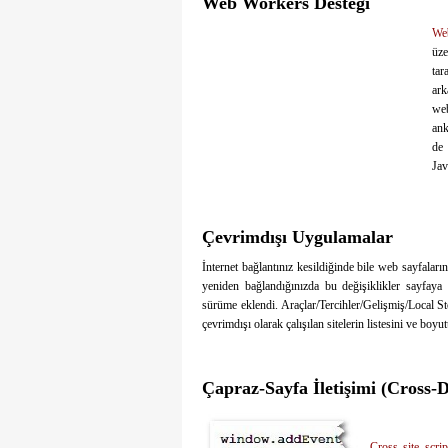
Web Workers Desteği
We
üze
tar
ark
web
ank
de 
Jav
Çevrimdışı Uygulamalar
İnternet bağlantınız kesildiğinde bile web sayfaları
yeniden bağlandığınızda bu değişiklikler sayfaya 
sürüme eklendi. Araçlar/Tercihler/Gelişmiş/Local S
çevrimdışı olarak çalışılan sitelerin listesini ve boy
Çapraz-Sayfa İletişimi (Cross
Cross site scrip