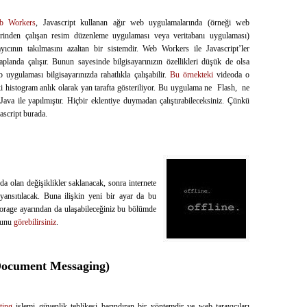
b Workers
, Javascript kullanan ağır web uygulamalarında (örneği web
rinden çalışan resim düzenleme uygulaması veya veritabanı uygulaması)
ayıcının takılmasını azaltan bir sistemdir. Web Workers ile Javascript’ler
aplanda çalışır. Bunun sayesinde bilgisayarınızın özellikleri düşük de olsa
 uygulaması bilgisayarınızda rahatlıkla çalışabilir.
Bu örnekteki
videoda o
i histogram anlık olarak yan tarafta gösteriliyor. Bu uygulama ne Flash, ne
Java ile yapılmıştır. Hiçbir eklentiye duymadan çalıştırabileceksiniz. Çünkü
ascript burada.
nda olan değişiklikler saklanacak, sonra internete
yansıtılacak. Buna ilişkin yeni bir ayar da bu
torage ayarından da ulaşabileceğiniz bu bölümde
utunu
görebilirsiniz
.
-Document Messaging)
ting
işlemi güvenlik tehlikesi barındıran bir yöntemdir ve web tarayıcıları