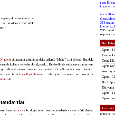
Eklent
posta
Haberler
He
opera
Micro
kle geniş ekran monitörlerde
Opera Mobi
SSS
 site ön izlemelerinde ufak
tanıtım
internet exp
ıldı.
WP Cumulus
requires
Fla
Son Döne
Opera 11.0
Facebook'a
O” menü
simgesinin görünümü değiştirilerek “Menü” ismi eklendi. Bundaki
Opera Mini
asında kullanıcıya kolaylık sağlamaktı. Bu özellik de kullanıcıya bunun yanı
Opera Mini
ediği kelimeyi yazma imkanını vermektedir. Örneğin oraya kendi isminizi
Ana Sayfa
nızı daha fazla
kişiselleştirebilirsiniz
. Tabii yine isterseniz bu simgeyi de
Opera 10.6
irsiniz
de…
Basit Oper
Dünyanın E
Opera 11 
Opera Tara
tandartlar
Giriş yap
zaman önce
başladı
ve bu doğrultuda; yeni derlemelerde ve yeni sürümlerde,
Kullanıcı Ad