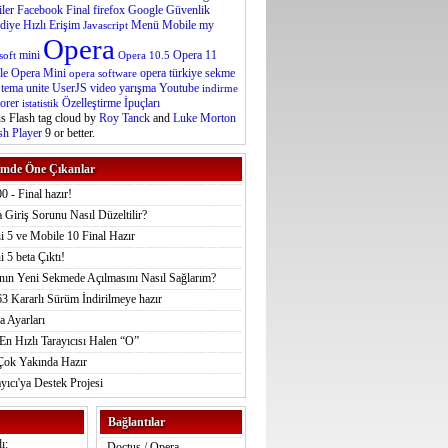
iler
Facebook
Final
firefox
Google
Güvenlik
diye
Hızlı Erişim
Menü
Mobile
my
Javascript
Opera
mini
Opera 11
soft
Opera 10.5
le
Opera Mini
opera türkiye
sekme
opera software
tema
unite
UserJS
video
yarışma
Youtube
indirme
lorer
Özelleştirme
İpuçları
istatistik
 Flash tag cloud by
Roy Tanck
and
Luke Morton
sh Player
9 or better.
mde Öne Çıkanlar
0 - Final hazır!
 Giriş Sorunu Nasıl Düzeltilir?
 5 ve Mobile 10 Final Hazır
 5 beta Çıktı!
nın Yeni Sekmede Açılmasını Nasıl Sağlarım?
3 Kararlı Sürüm İndirilmeye hazır
a Ayarları
n Hızlı Tarayıcısı Halen “O”
Çok Yakında Hazır
yıcı'ya Destek Projesi
Bağlantılar
ı:
Doctus / Opera