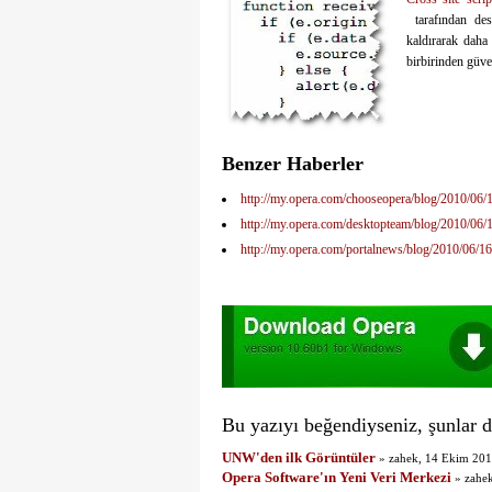
tarafından des
kaldırarak daha
birbirinden güven
Benzer Haberler
http://my.opera.com/chooseopera/blog/2010/06/
http://my.opera.com/desktopteam/blog/2010/06/1
http://my.opera.com/portalnews/blog/2010/06/1
Bu yazıyı beğendiyseniz, şunlar da
UNW'den ilk Görüntüler
» zahek, 14 Ekim 20
Opera Software'ın Yeni Veri Merkezi
» zahek