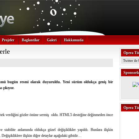
Projeler
Baglantilar
Galeri
Hakkımızda
erle
Opera Tür
Twitter ile
Sponsorl
ümü bugün resmi olarak duyuruldu. Yeni sürüm oldukça geniş bir
 çıkıyor.
Opera Tü
tek verdiğini gözler önüne sermiş oldu. HTML5 desteğine değinmeden önce
stabilite anlamında oldukça güzel değişiklikler yapıldı. Bunlara ilişkin
. Değişikliklere ilişkin diğer detaylar aşağıdaki gibidir…