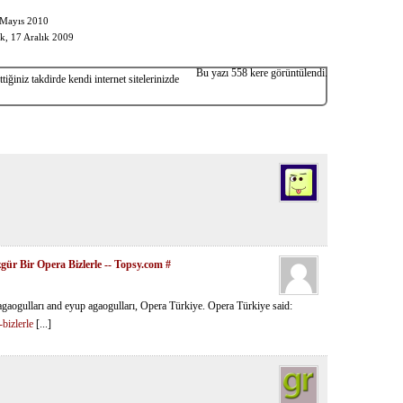
 Mayıs 2010
k, 17 Aralık 2009
Bu yazı 558 kere görüntülendi.
iğiniz takdirde kendi internet sitelerinizde
ür Bir Opera Bizlerle -- Topsy.com
#
agaogulları and eyup agaogulları, Opera Türkiye. Opera Türkiye said:
bizlerle
[...]