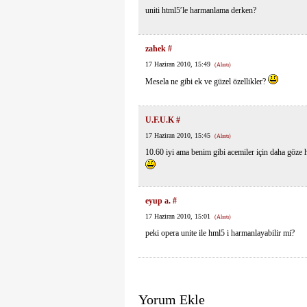
uniti html5′le harmanlama derken?
zahek
#
17 Haziran 2010, 15:49
(Alıntı)
Mesela ne gibi ek ve güzel özellikler?
U.F.U.K
#
17 Haziran 2010, 15:45
(Alıntı)
10.60 iyi ama benim gibi acemiler için daha göze ho
eyup a.
#
17 Haziran 2010, 15:01
(Alıntı)
peki opera unite ile hml5 i harmanlayabilir mi?
Yorum Ekle