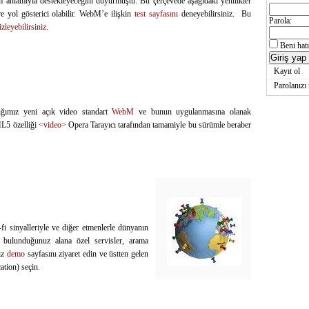
 anlamıyla destekleyeceğini duyurmuştu. Bu çerçevede aşağıdaki yenilikler
re yol gösterici olabilir. WebM’e ilişkin
test sayfasını
deneyebilirsiniz. Bu
Parola:
izleyebilirsiniz
.
Beni hatı
Kayıt ol
Parolanızı
tığımız yeni açık video standart
WebM
ve bunun uygulanmasına olanak
L5 özelliği
<video>
Opera Tarayıcı tarafından tamamiyle bu sürümle beraber
i-fi sinyalleriyle ve diğer etmenlerle dünyanın
e bulunduğunuz alana özel servisler, arama
ız
demo
sayfasını ziyaret edin ve üstten gelen
ation) seçin.