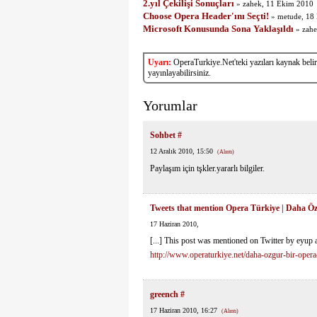
2.yıl Çekilişi Sonuçları
» zahek, 11 Ekim 2010
Choose Opera Header'ını Seçti!
» metude, 18
Microsoft Konusunda Sona Yaklaşıldı
» zahe
Uyarı:
OperaTurkiye.Net'teki yazıları kaynak belirtt
yayınlayabilirsiniz.
Yorumlar
Sohbet
#
12 Aralık 2010, 15:50
(Alıntı)
Paylaşım için tşkler.yararlı bilgiler.
Tweets that mention Opera Türkiye | Daha Özg
17 Haziran 2010,
[...] This post was mentioned on Twitter by eyup 
http://www.operaturkiye.net/daha-ozgur-bir-opera-
greench
#
17 Haziran 2010, 16:27
(Alıntı)