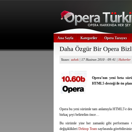
Ana Sayfa
Kategoriler
Opera Tarayıcı
Daha Özgür Bir Opera Bizl
Yazan:
zahek
| 17 Haziran 2010 - 09:41 |
Haberler
Opera’nın yeni beta sür
HTML5 desteği ile ön plana
Opera bu yeni sürümle tam anlamıyla HTML5′e des
birkaç şeyi belirtelim önce…
Bu sürümle yine her zamanki gibi performans ve 
değişiklikleri
Dektop Team
sayfasında görebilirsiniz