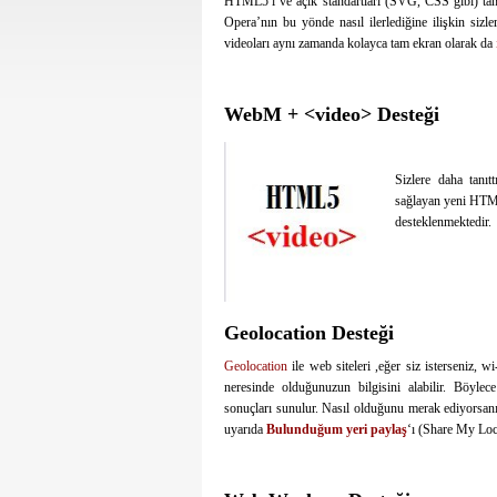
HTML5′i ve açık standartları (SVG, CSS gibi) tam
Opera’nın bu yönde nasıl ilerlediğine ilişkin sizle
videoları aynı zamanda kolayca tam ekran olarak da
WebM + <video> Desteği
Sizlere daha tanıt
sağlayan yeni HTM
desteklenmektedir.
Geolocation Desteği
Geolocation
ile web siteleri ,eğer siz isterseniz, w
neresinde olduğunuzun bilgisini alabilir. Böylec
sonuçları sunulur. Nasıl olduğunu merak ediyorsan
uyarıda
Bulunduğum yeri paylaş
‘ı (Share My Loc