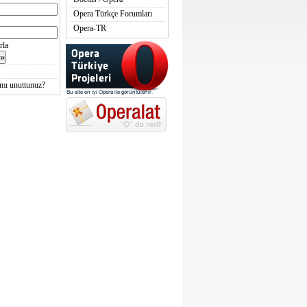
Opera Türkçe Forumları
Opera-TR
rla
 mı unuttunuz?