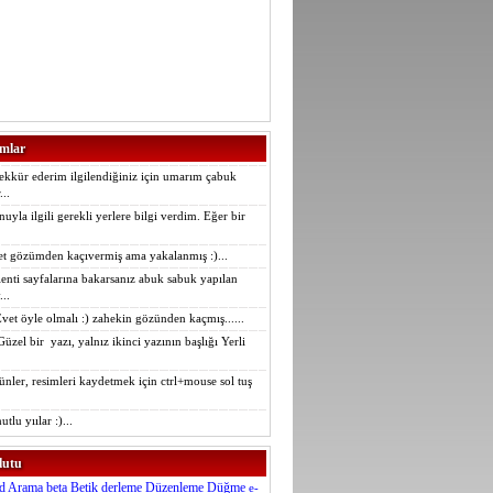
mlar
şekkür ederim ilgilendiğiniz için umarım çabuk
...
nuyla ilgili gerekli yerlere bilgi verdim. Eğer bir
et gözümden kaçıvermiş ama yakalanmış :)...
lenti sayfalarına bakarsanız abuk sabuk yapılan
..
Evet öyle olmalı :) zahekin gözünden kaçmış......
Güzel bir yazı, yalnız ikinci yazının başlığı Yerli
günler, resimleri kaydetmek için ctrl+mouse sol tuş
utlu yıılar :)...
lutu
d
Arama
beta
Betik
derleme
Düzenleme
Düğme
e-