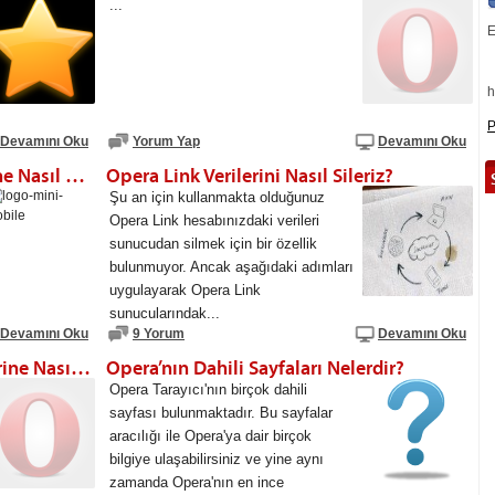
...
E
h
P
Devamını Oku
Yorum Yap
Devamını Oku
Opera’nın Eski Mobil Sürümlerine Nasıl Ulaşabilirim?
Opera Link Verilerini Nasıl Sileriz?
Şu an için kullanmakta olduğunuz
Opera Link hesabınızdaki verileri
sunucudan silmek için bir özellik
bulunmuyor. Ancak aşağıdaki adımları
uygulayarak Opera Link
sunucularındak...
Devamını Oku
9 Yorum
Devamını Oku
Bir Adresi Güvenilen Web Sitelerine Nasıl Ekleyebilirim?
Opera’nın Dahili Sayfaları Nelerdir?
Opera Tarayıcı'nın birçok dahili
sayfası bulunmaktadır. Bu sayfalar
aracılığı ile Opera'ya dair birçok
bilgiye ulaşabilirsiniz ve yine aynı
zamanda Opera'nın en ince