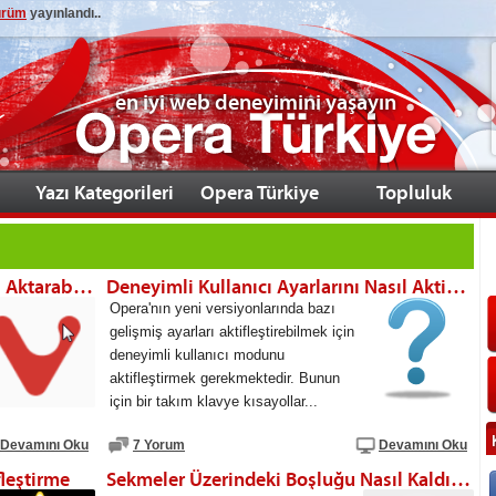
sürüm
yayınlandı..
en iyi web deneyimini yaşayın
Yazı Kategorileri
Opera Türkiye
Topluluk
My Opera Blogu Vivaldi’ye Nasıl Aktarabilirim?
Deneyimli Kullanıcı Ayarlarını Nasıl Aktifleştirebilirim?
Opera'nın yeni versiyonlarında bazı
gelişmiş ayarları aktifleştirebilmek için
deneyimli kullanıcı modunu
aktifleştirmek gerekmektedir. Bunun
için bir takım klavye kısayollar...
Devamını Oku
7 Yorum
Devamını Oku
leştirme
Sekmeler Üzerindeki Boşluğu Nasıl Kaldırabilirim?