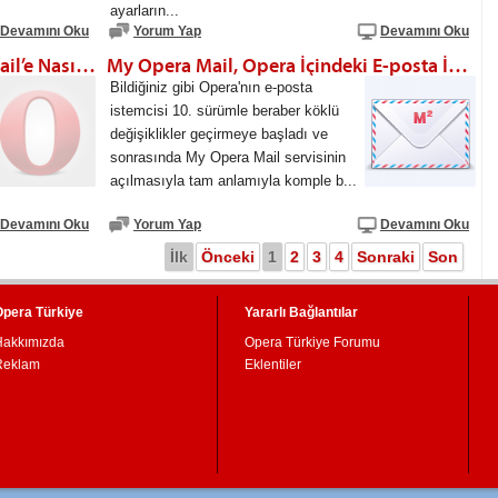
ayarların...
Devamını Oku
Yorum Yap
Devamını Oku
Gmail Kişi Listesini My Opera Mail’e Nasıl Aktarırım?
My Opera Mail, Opera İçindeki E-posta İstemcisine(M2) Nasıl Eklenir?
Bildiğiniz gibi Opera'nın e-posta
istemcisi 10. sürümle beraber köklü
değişiklikler geçirmeye başladı ve
sonrasında My Opera Mail servisinin
açılmasıyla tam anlamıyla komple b...
Devamını Oku
Yorum Yap
Devamını Oku
İlk
Önceki
1
2
3
4
Sonraki
Son
Opera Türkiye
Yararlı Bağlantılar
Hakkımızda
Opera Türkiye Forumu
Reklam
Eklentiler