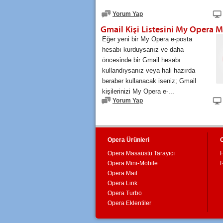
Yorum Yap
Eğer yeni bir My Opera e-posta
hesabı kurduysanız ve daha
öncesinde bir Gmail hesabı
kullandıysanız veya hali hazırda
beraber kullanacak iseniz; Gmail
kişilerinizi My Opera e-...
Yorum Yap
Opera Ürünleri
Opera Masaüstü Tarayıcı
Opera Mini-Mobile
Opera Mail
Opera Link
Opera Turbo
Opera Eklentiler