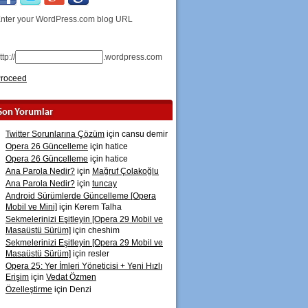
nter your WordPress.com blog URL
ttp://
.wordpress.com
roceed
Son Yorumlar
Twitter Sorunlarına Çözüm
için
cansu demir
Opera 26 Güncelleme
için
hatice
Opera 26 Güncelleme
için
hatice
Ana Parola Nedir?
için
Mağruf Çolakoğlu
Ana Parola Nedir?
için
tuncay
Android Sürümlerde Güncelleme [Opera
Mobil ve Mini]
için
Kerem Talha
Sekmelerinizi Eşitleyin [Opera 29 Mobil ve
Masaüstü Sürüm]
için
cheshim
Sekmelerinizi Eşitleyin [Opera 29 Mobil ve
Masaüstü Sürüm]
için
resler
Opera 25: Yer İmleri Yöneticisi + Yeni Hızlı
Erişim
için
Vedat Özmen
Özelleştirme
için
Denzi