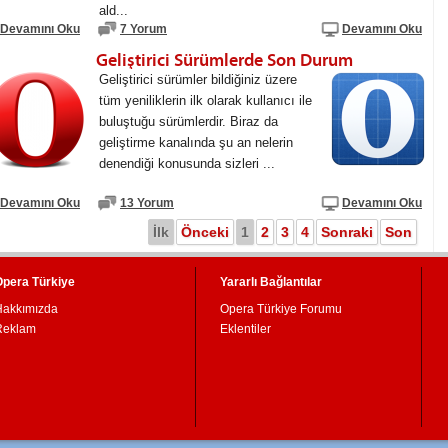
ald...
Devamını Oku
7 Yorum
Devamını Oku
Geliştirici Sürümlerde Son Durum
Geliştirici sürümler bildiğiniz üzere
tüm yeniliklerin ilk olarak kullanıcı ile
buluştuğu sürümlerdir. Biraz da
geliştirme kanalında şu an nelerin
denendiği konusunda sizleri ...
Devamını Oku
13 Yorum
Devamını Oku
İlk
Önceki
1
2
3
4
Sonraki
Son
Opera Türkiye
Yararlı Bağlantılar
Hakkımızda
Opera Türkiye Forumu
Reklam
Eklentiler