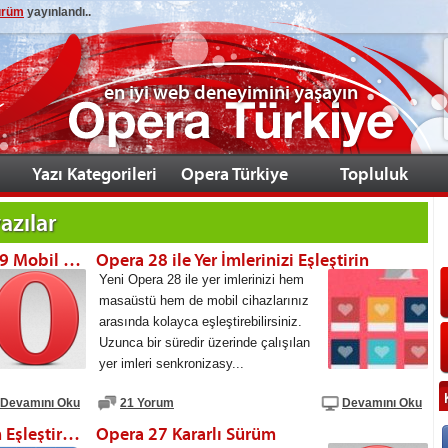
sürüm
yayınlandı..
en iyi web deneyimini yaşayın
Yazı Kategorileri
Opera Türkiye
Topluluk
azılar
Sekmelerinizi Eşitleyin [Opera 29 Mobil ve Masaüstü Sürüm]
Opera 28 ile Yer İmlerinizi Eşleştirin
Yeni Opera 28 ile yer imlerinizi hem
masaüstü hem de mobil cihazlarınız
arasında kolayca eşleştirebilirsiniz.
Uzunca bir süredir üzerinde çalışılan
yer imleri senkronizasy...
Devamını Oku
21 Yorum
Devamını Oku
Yan Panel Eklentileri,Hızlı Erişim Eşleştirme, Klavye Özelleştirme: Opera 29
Opera 27 Kararlı Sürüm