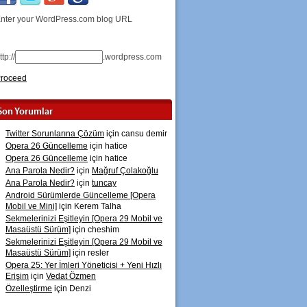
nter your WordPress.com blog URL
ttp://
.wordpress.com
roceed
Son Yorumlar
Twitter Sorunlarına Çözüm
için
cansu demir
Opera 26 Güncelleme
için
hatice
Opera 26 Güncelleme
için
hatice
Ana Parola Nedir?
için
Mağruf Çolakoğlu
Ana Parola Nedir?
için
tuncay
Android Sürümlerde Güncelleme [Opera
Mobil ve Mini]
için
Kerem Talha
Sekmelerinizi Eşitleyin [Opera 29 Mobil ve
Masaüstü Sürüm]
için
cheshim
Sekmelerinizi Eşitleyin [Opera 29 Mobil ve
Masaüstü Sürüm]
için
resler
Opera 25: Yer İmleri Yöneticisi + Yeni Hızlı
Erişim
için
Vedat Özmen
Özelleştirme
için
Denzi