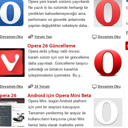
Opera yeni kararlı sürümü yayınlandı.
Ne yazık ki bu sürümde herhangi bir
E
yenilikten bahsedemeyeceğiz ama
performans ve güvenlik anlamında
h
yapılan değişiklikler sebebiyle daha...
P
Devamını Oku
Yorum Yap
Devamını Oku
Opera 26 Güncelleme
Opera ekibi yılbaşı tatili öncesi,
kararlı sürüm için son bir güncelleme
daha yayınladı. Güncelleme tarayıcı
çekirdeği ve birtakım kararlılık
iyileştirmelerini içermekte. Bu y...
Devamını Oku
34 Yorum
Devamını Oku
Opera 26
Android için Opera Mini Beta
Opera Mini, bugün Android platform
için yeni bir arayüze kavuşuyor.
Tamamen yenilenmiş bir arayüz ile
kullanıcıların karşısına çıkan Mini
henüz beta olarak markette yerini