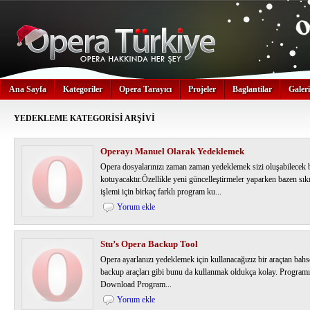
Ana Sayfa
Kategoriler
Opera Tarayıcı
Projeler
Baglantilar
Galeri
YEDEKLEME
KATEGORİSİ ARŞİVİ
Operayı Manuel Olarak Yedeklemek
Opera dosyalarınızı zaman zaman yedeklemek sizi oluşabilecek b
kotuyacaktır.Özellikle yeni güncelleştirmeler yaparken bazen sı
işlemi için birkaç farklı program ku...
Yorum ekle
Stu’s Opera Backup Tool
Opera ayarlanızı yedeklemek için kullanacağızız bir araçtan bah
backup araçları gibi bunu da kullanmak oldukça kolay. Program
Download Program...
Yorum ekle