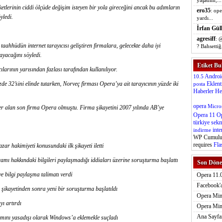
yaşadım,...
etlerinin ciddi ölçüde değişim isteyen bir yola gireceğini ancak bu adımların
ero35
: op
yledi.
yardı...
İrfan Gül
agresiff
: 
 taahhüdün internet tarayıcısı geliştiren firmalara, gelecekte daha iyi
? Bahsettiğ.
yacağını söyledi.
Etiket Bu
ılarının yarısından fazlası tarafından kullanılıyor.
Androi
10.5
e 32’sini elinde tutarken, Norveç firması Opera’ya ait tarayıcının yüzde iki
Eklent
posta
Haberler
He
opera
Micro
er alan son firma Opera olmuştu. Firma şikayetini 2007 yılında AB’ye
Opera 11
Op
türkiye
sek
inte
indirme
WP Cumulus
requires
Fla
r hakimiyeti konusundaki ilk şikayeti iletti
ı hakkındaki bilgileri paylaşmadığı iddiaları üzerine soruşturma başlattı
Son Döne
 bilgi paylaşma talimatı verdi
Opera 11.0
Facebook'a
şikayetinden sonra yeni bir soruşturma başlatıldı
Opera Mini
ı artırdı
Opera Mini
Ana Sayfa
ını yasadışı olarak Windows’a eklemekle suçladı