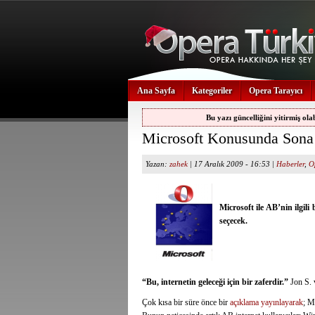
Ana Sayfa
Kategoriler
Opera Tarayıcı
Bu yazı güncelliğini yitirmiş ola
Microsoft Konusunda Sona 
Yazan:
zahek
| 17 Aralık 2009 - 16:53 |
Haberler
,
O
Microsoft ile AB’nin ilgili
seçecek.
“Bu, internetin geleceği için bir zaferdir.”
Jon S. 
Çok kısa bir süre önce bir
açıklama yayınlayarak
; M