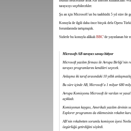
Bunun neticesinde artık AB internet kullanıcıları Wi
tarayıcıyı seçebilecekler.
Şu an için Microsoft’un bu taahhüdü 5 yıl süre ile ge
Konuyla ile ilgili daha önce birçok defa Opera Tür
forumlarında tartışmıştık.
Sizlerle bu konuyla alâkalı
BBC
‘de yayınlanan bir 
Microsoft-AB tarayıcı savaşı bitiyor
Microsoft yazılım firması ile Avrupa Birliği’nin
tarayıcı programlarını kendileri seçecek.
Anlaşma iki taraf arasındaki 10 yıllık anlaşmazlı
Bu süre içinde AB, Microsoft’a 1 milyar 680 mily
Avrupa Komisyonu Microsoft ile varılan ve yasal 
açıkladı.
Komisyonun kaygısı, Amerikalı yazılım devinin sek
Explorer programını da eklemesinin rekabet kural
AB’nin rekabetten sorumlu komisyon üyesi Neelie 
özgürlüğü getirdiğini söyledi.