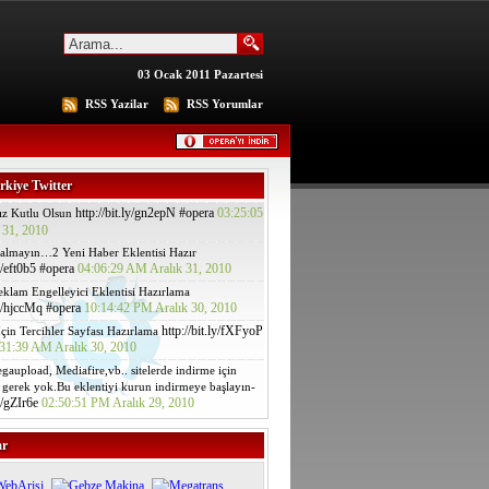
03 Ocak 2011 Pazartesi
RSS Yazilar
RSS Yorumlar
kiye Twitter
http://bit.ly/gn2epN
#opera
03:25:05
ız Kutlu Olsun
 31, 2010
almayın…2 Yeni Haber Eklentisi Hazır
y/eft0b5
#opera
04:06:29 AM Aralık 31, 2010
Reklam Engelleyici Eklentisi Hazırlama
ly/hjccMq
#opera
10:14:42 PM Aralık 30, 2010
http://bit.ly/fXFyoP
İçin Tercihler Sayfası Hazırlama
31:39 AM Aralık 30, 2010
gaupload, Mediafire,vb.. sitelerde indirme için
gerek yok.Bu eklentiyi kurun indirmeye başlayın-
ly/gZIr6e
02:50:51 PM Aralık 29, 2010
ar