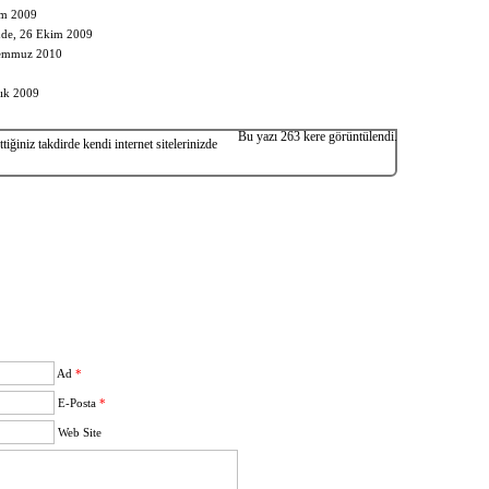
im 2009
de, 26 Ekim 2009
Temmuz 2010
lık 2009
Bu yazı 263 kere görüntülendi.
iğiniz takdirde kendi internet sitelerinizde
Ad
*
E-Posta
*
Web Site