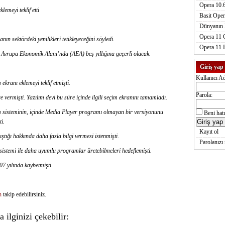
Opera 10.6
emeyi teklif etti
Basit Oper
Dünyanın E
Opera 11 
n sektördeki yenilikleri tetikleyeceğini söyledi.
Opera 11 
 Avrupa Ekonomik Alanı’nda (AEA) beş yıllığına geçerli olacak.
Giriş yap
Kullanıcı Ad
ranı eklemeyi teklif etmişti.
Parola:
e vermişti. Yazılım devi bu süre içinde ilgili seçim ekranını tamamladı.
m sisteminin, içinde Media Player programı olmayan bir versiyonunu
Beni hatı
i.
Kayıt ol
ştığı hakkında daha fazla bilgi vermesi istenmişti.
Parolanızı
sistemi ile daha uyumlu programlar üretebilmeleri hedeflemişti.
7 yılında kaybetmişti.
n
takip edebilirsiniz.
 ilginizi çekebilir: