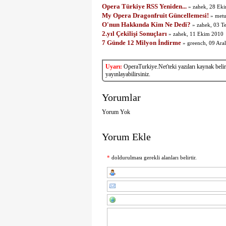
Opera Türkiye RSS Yeniden...
» zahek, 28 Ek
My Opera Dragonfruit Güncellemesi!
» metu
O'nun Hakkında Kim Ne Dedi?
» zahek, 03 
2.yıl Çekilişi Sonuçları
» zahek, 11 Ekim 2010
7 Günde 12 Milyon İndirme
» greench, 09 Ara
Uyarı:
OperaTurkiye.Net'teki yazıları kaynak belirtt
yayınlayabilirsiniz.
Yorumlar
Yorum Yok
Yorum Ekle
*
doldurulması gerekli alanları belirtir.