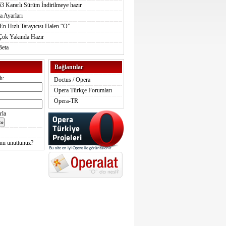
3 Kararlı Sürüm İndirilmeye hazır
a Ayarları
n Hızlı Tarayıcısı Halen “O”
Çok Yakında Hazır
Beta
Bağlantılar
ı:
Doctus / Opera
Opera Türkçe Forumları
Opera-TR
rla
 mı unuttunuz?