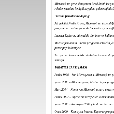
Microsoft’un genel danışmanı Brad Smith ise şirk
rekabet yasaları ile ilgili kaygıları gidereceğini sö
‘Yazılım firmalarına doping’
AB yetkilisi Neelie Kroes, Microsoft’un üstlendiği
programlar üretme yönünde bir motivasyon sağla
Internet Explorer, dünyadaki tüm internet kullanıc
Mozilla firmasının Firefox programı sektörün yüzd
pazar payı bulunuyor.
Tarayıcılar konusundaki rekabet tartışmasında y
iletmişti.
TARAYICI TARTIŞMASI
Aralık 1998 – Sun Microsystems, Microsoft’un paza
Şubat 2000 – AB komisyonu, Media Player program
Mart 2004 – Komisyon Microsoft’a para cezası ve
Aralık 2007 – Opera’nın tarayıcılar konusundaki 
Şubat 2008 – Komisyon 2004 yılında verilen cezay
Ocak 2009 – Komisyon Internet Explorer program