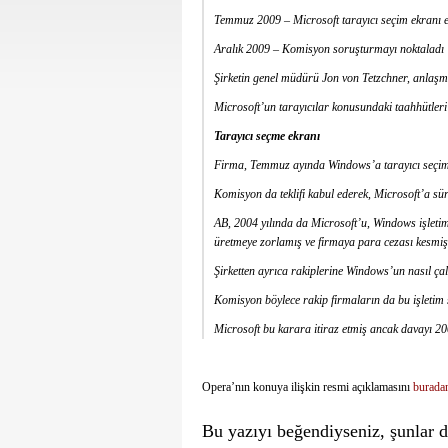
Temmuz 2009 – Microsoft tarayıcı seçim ekranı ekl
Aralık 2009 – Komisyon soruşturmayı noktaladı
Şirketin genel müdürü Jon von Tetzchner, anlaşmanı
Microsoft’un tarayıcılar konusundaki taahhütleri
Tarayıcı seçme ekranı
Firma, Temmuz ayında Windows’a tarayıcı seçim ek
Komisyon da teklifi kabul ederek, Microsoft’a sür
AB, 2004 yılında da Microsoft’u, Windows işleti
üretmeye zorlamış ve firmaya para cezası kesmişt
Şirketten ayrıca rakiplerine Windows’un nasıl çalı
Komisyon böylece rakip firmaların da bu işletim 
Microsoft bu karara itiraz etmiş ancak davayı 200
Opera’nın konuya ilişkin resmi açıklamasını
burada
Bu yazıyı beğendiyseniz, şunlar da