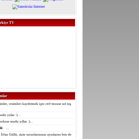
rkiye TV
mlar
günler, resimleri kaydetmek için ctrl+mouse sol tuş
utlu yıılar :)...
erkese mutlu yıllar :)...
lü
: ...
: İrfan Güllü, sizin sorunlarınızın aynılarını ben de