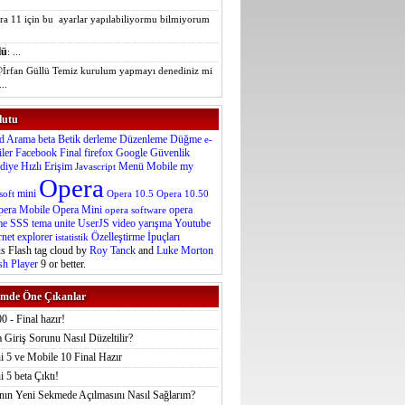
era 11 için bu ayarlar yapılabiliyormu bilmiyorum
lü
: ...
@İrfan Güllü Temiz kurulum yapmayı denediniz mi
..
lutu
d
Arama
beta
Betik
derleme
Düzenleme
Düğme
e-
iler
Facebook
Final
firefox
Google
Güvenlik
diye
Hızlı Erişim
Menü
Mobile
my
Javascript
Opera
mini
soft
Opera 10.5
Opera 10.50
era Mobile
Opera Mini
opera
opera software
me
SSS
tema
unite
UserJS
video
yarışma
Youtube
rnet explorer
Özelleştirme
İpuçları
istatistik
 Flash tag cloud by
Roy Tanck
and
Luke Morton
sh Player
9 or better.
mde Öne Çıkanlar
0 - Final hazır!
 Giriş Sorunu Nasıl Düzeltilir?
 5 ve Mobile 10 Final Hazır
 5 beta Çıktı!
nın Yeni Sekmede Açılmasını Nasıl Sağlarım?