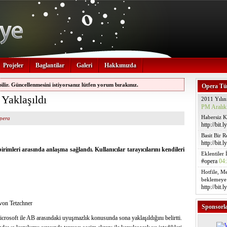
Projeler
Baglantilar
Galeri
Hakkımızda
bilir. Güncellenmesini istiyorsanız lütfen yorum bırakınız.
Opera Tür
Yaklaşıldı
2011 Yılın
PM Aralık
Habersiz K
pera
http://bit.l
Basit Bir 
http://bit.
 birimleri arasında anlaşma sağlandı. Kullanıcılar tarayıcılarını kendileri
Eklentiler 
#opera
04:
Hotfile, Me
beklemeye 
http://bit.
von Tetzchner
Sponsorl
icrosoft ile AB arasındaki uyuşmazlık konusunda sona yaklaşıldığını belirtti.