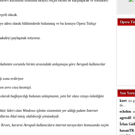
ndows kurulumu sırasında tarayıcı seçim ekranı ile karşılaşacak ve istedikleri
çerli olacak.
Opera Tü
kiye ailesi olarak bildirimlerde bulunmuş ve bu konuyu Opera Türkçe
makaleyi paylaşmak istiyoruz.
 rekabetten sorumlu birimi arasındaki anlaşmaya göre Avrupalı kullanıcılar
ğı sona erdiriyor.
on avro ceza kesmişti.
Son Yoru
olarak bağlayıcılığı bulunan anlaşmanın, yeni bir olası cezayı önlediğini
kurt
: iyi 
ile...
tör lideri olan Windows işletim sisteminin yer aldığı pakete Internet
echelon
: m
larını ihlal etmiş olabileceği yönündeydi.
agresiff
: H
İrfan Gül
Kroes, kararın Avrupalı kullanıcılara internet tarayıcıları konusunda seçim
hasanTR