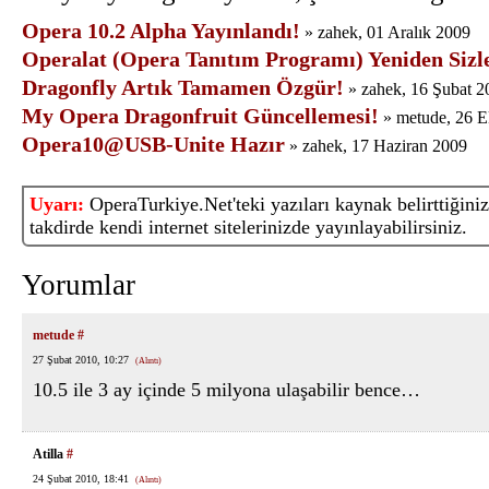
Opera 10.2 Alpha Yayınlandı!
» zahek, 01 Aralık 2009
Operalat (Opera Tanıtım Programı) Yeniden Sizl
Dragonfly Artık Tamamen Özgür!
» zahek, 16 Şubat 2
My Opera Dragonfruit Güncellemesi!
» metude, 26 
Opera10@USB-Unite Hazır
» zahek, 17 Haziran 2009
Uyarı:
OperaTurkiye.Net'teki yazıları kaynak belirttiğiniz
takdirde kendi internet sitelerinizde yayınlayabilirsiniz.
Yorumlar
metude
#
27 Şubat 2010, 10:27
(Alıntı)
10.5 ile 3 ay içinde 5 milyona ulaşabilir bence…
Atilla
#
24 Şubat 2010, 18:41
(Alıntı)