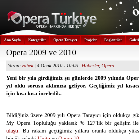
Ana Sayfa
Kategoriler
Opera Tarayıcı
Projeler
Baglantilar
Galeri
Opera 2009 ve 2010
Yazan:
zahek
| 4 Ocak 2010 - 10:05 |
Haberler
,
Opera
Yeni bir yıla girdiğimiz şu günlerde 2009 yılında Opera
yıl oldu sorusu aklımıza geliyor. Geçtiğimiz yıl kısaca
için kısa kısa inceledik.
Bildiğiniz üzere 2009 yılı Opera Tarayıcı için oldukça güz
My Opera Topluluğu yaklaşık % 127′lik bir gelişim il
ulaştı
. Bu rakam geçtiğimiz yıllara oranla oldukça yük
büyük sebebi
Unite
ve
Opera 10.