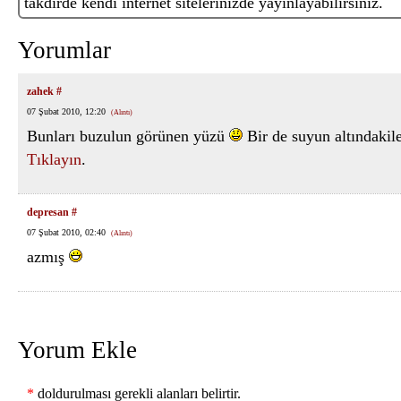
takdirde kendi internet sitelerinizde yayınlayabilirsiniz.
Yorumlar
zahek
#
07 Şubat 2010, 12:20
(Alıntı)
Bunları buzulun görünen yüzü
Bir de suyun altındakile
Tıklayın
.
depresan
#
07 Şubat 2010, 02:40
(Alıntı)
azmış
Yorum Ekle
*
doldurulması gerekli alanları belirtir.