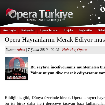
Ana Sayfa
Kategoriler
Opera Tarayıcı
Projeler
Baglantilar
Galeri
Opera Hayranlarını Merak Ediyor mus
Yazan:
zahek
| 7 Şubat 2010 - 00:05 |
Haberler
,
Opera
Bu sayfayı inceliyorsanız muhtemelen bir
Yalnız mıyım diye merak ediyorsanız yaz
Bildiğiniz gibi, Dünya üzerinde birçok Opera tarayıcı hayr
bu işi biraz daha ileri dereceye taşıyan bazı kullanıcıla