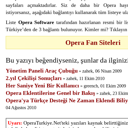
sayfaları açmaktadırlar. Siz de daha bir Opera hayr
istiyorsanız, aşağıdaki bağlantıyı kullanarak tüm listeye ula
Liste
Opera Software
tarafından hazırlanan resmi bir li
Türkiye’den de 3 bağlantı bulunuyor. Kimler mi? Tıklayı
Opera Fan Siteleri
Bu yazıyı beğendiyseniz, şunlar da ilginizi
Yönetim Paneli Araç Çubuğu
» zahek, 06 Nisan 2009
2.yıl Çekilişi Sonuçları
» zahek, 11 Ekim 2010
Her Saniye Yeni Bir Kullanıcı
» greench, 01 Ekim 2009
Opera Eklentilerine Genel bir Bakış
» zahek, 23 Eki
Opera'ya Türkçe Desteği Ne Zaman Eklendi Bili
04 Ağustos 2010
Uyarı:
OperaTurkiye.Net'teki yazıları kaynak belirttiğiniz