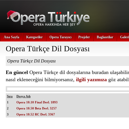
Ana Sayfa
Kategoriler
Opera Tarayıcı
Projeler
Baglantilar
Galeri
Opera Türkçe Dil Dosyası
Opera Türkçe Dil Dosyası
En güncel
Opera Türkçe dil dosyalarına buradan ulaşabilir
nasıl ekleneceğini bilmiyorsanız,
ilgili yazımıza
göz atabili
Sıra
Dosya Adı
1
Opera 10.10 Final Derl. 1893
2
Opera 10.50 Beta Derl. 3257
3
Opera 10.52 RC Derl. 3367