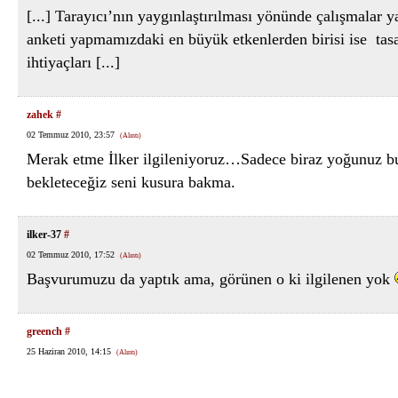
[...] Tarayıcı’nın yaygınlaştırılması yönünde çalışmalar 
anketi yapmamızdaki en büyük etkenlerden birisi ise tasa
ihtiyaçları [...]
zahek
#
02 Temmuz 2010, 23:57
(Alıntı)
Merak etme İlker ilgileniyoruz…Sadece biraz yoğunuz bu
bekleteceğiz seni kusura bakma.
ilker-37
#
02 Temmuz 2010, 17:52
(Alıntı)
Başvurumuzu da yaptık ama, görünen o ki ilgilenen yok
greench
#
25 Haziran 2010, 14:15
(Alıntı)