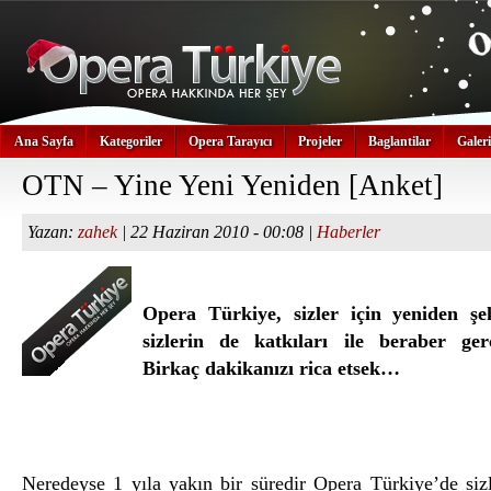
Ana Sayfa
Kategoriler
Opera Tarayıcı
Projeler
Baglantilar
Galeri
OTN – Yine Yeni Yeniden [Anket]
Yazan:
zahek
| 22 Haziran 2010 - 00:08 |
Haberler
Opera Türkiye, sizler için yeniden şek
sizlerin de katkıları ile beraber gerç
Birkaç dakikanızı rica etsek…
Neredeyse 1 yıla yakın bir süredir Opera Türkiye’de sizl