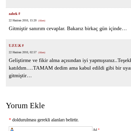
zahek
#
22 Haziran 2010, 15:20
(Alıntı)
Gitmiştir sanırım cevaplar. Bakarız birkaç gün içinde…
U.F.U.K
#
22 Haziran 2010, 02:57
(Alıntı)
Geliştirme ve fikir alma açısından iyi yapmışsınız..Teş
katıldım….TAMAM dedim ama kabul edildi gibi bir uy
gitmiştir…
Yorum Ekle
*
doldurulması gerekli alanları belirtir.
Ad
*