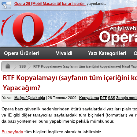
Opera 29 [Mobil-Masaüstü] kararlı sürüm
yayınlandı..
en iyi web
Opera Ürünleri
Vivaldi
Yazı Kategorileri
O
SSS
RTF Kopyalamayı (sayfanın tüm içeriğini kopyalamayı) Nasıl Ya
RTF Kopyalamayı (sayfanın tüm içeriğini k
Yapacağım?
Yazan:
Mağruf Çolakoğlu
|
26 Temmuz 2009
|
Kopyalama
RTF
SSS
Zengin meti
Opera bazı güvenlik nedenlerinden ötürü sayfalardaki yazıları plain tex
ve IE gibi diğer tarayıcılar sayfalardaki tüm biçimleri (formatları) ve 
da bazı yöntemleri bunu yapabilmeniz pekâlâ mümkündür.
Bu sayfada
tüm bilgileri İngilizce olarak bulabilirsiniz.