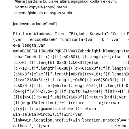
Menu]
girdisini bulun ve altına aşağıdaki kodları ekleyin.
Normal kopyala (copy) menü
seçeneğinin altı en uygun yerdir.
[codesyntax lang=”text”]
Platform Windows, Item, "Biçimli Kopyala"="Go to 
{var encodeBase64=function(a){var b='';var 
e=a.length;var 
g='ABCDEFGHIJKLMNOPQRSTUVWXYZabcdefghijklmnopqrstu
.charCodeAt(i++)){if(c<0x80){f[f.length]=c}else i
(c>>6);f[f.length]=0x80|(c&0x3f)}else if(c<0
(c>>12);f[f.length]=0x80|((c>>6)&0x3f);f[f.length]
(c&0x3f)}else{f[f.length]=0xf0|(c>>18);f[f.length]
((c>>12)&0x3f);f[f.length]=0x80|((c>>6)&0x3f);f[f.
(c&0x3f)}if(i==e){while(f.length%%3){f[f.length]=0
{b+=g[f[0]>>2];b+=g[((f.shift()&3)<<4)|(f[0]>>4)];
(f[0]>>6)];b+=g[f.shift()&0x3f]}}return(b+d
{if(w.getSelection()!='')return w;for(var i
{try{if(r=arguments.callee(f))retur
win=selWin(window);if(win){var do
link=win.location.href;if(win.location.protocol=='
calhost','');var sel=doc.createDoc