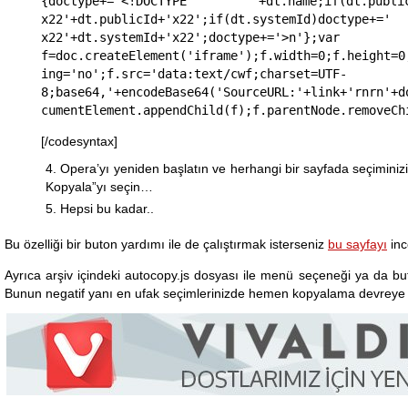
{doctype+='<!DOCTYPE '+dt.name;if(dt.publ
x22'+dt.publicId+'x22';if(dt.systemId)doctype+=' 
x22'+dt.systemId+'x22';doctype+='>n'};var 
f=doc.createElement('iframe');f.width=0;f.height=0
ing='no';f.src='data:text/cwf;charset=UTF-
8;base64,'+encodeBase64('SourceURL:'+link+'rnrn'+d
cumentElement.appendChild(f);f.parentNode.removeCh
[/codesyntax]
Opera’yı yeniden başlatın ve herhangi bir sayfada seçiminiz
Kopyala”yı seçin…
Hepsi bu kadar..
Bu özelliği bir buton yardımı ile de çalıştırmak isterseniz
bu sayfayı
inc
Ayrıca arşiv içindeki autocopy.js dosyası ile menü seçeneği ya da b
Bunun negatif yanı en ufak seçimlerinizde hemen kopyalama devreye 