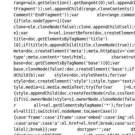
range=win.getSelection().getRangeAt(0);sel.appendC
tFragment'));sel.appendChild(range.cloneContents()
Comment('EndFragment'));var ele=range.commonAn
{if(ele.nodeType==1){var 
clone=ele.cloneNode(false);clone.appendChild(sel);
e};var h=sel.insertBefore(doc.createElement('h
title=doc.getElementsByTagName('title')
[0];if(title)h.appendChild(title.cloneNode(true));v
meta=doc.createElement('meta');meta.httpEquiv='con
type';meta.content='text/html; charset=utf-8
base=doc.getElementsByTagName('ba
base.cloneNode(false):doc.createElement('base');if
dChild(b);var styles=doc.styleSheets;for(var i=
style=doc.createElement('style');style.type='text/
tyle.media=si.media.mediaText;try{for(var j=0,ru
{style.appendChild(doc.createTextNode(rule.cssText
{if(si.ownerNode)style=si.ownerNode.cloneNode(fals
r all=sel.getElementsByTagName('*');for(va
el=all[i];switch(el.nodeName.toLowerCase())
{case'frame':case'iframe':case'embed':case'img':el
:case'area':case'a':el.href=el.href;break;case'scr
ld(el);break}};var doctype='';var dt=doc.