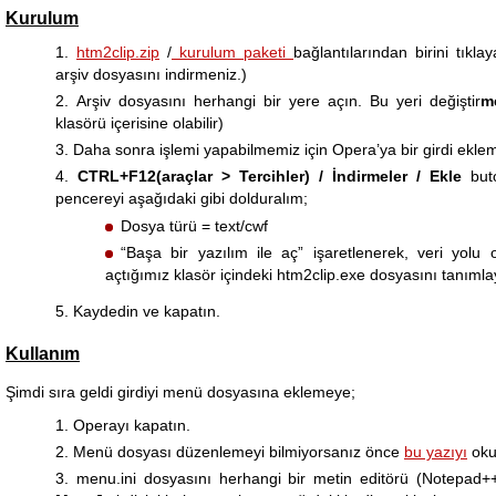
Kurulum
htm2clip.zip
/
kurulum paketi
bağlantılarından birini tıklay
arşiv dosyasını indirmeniz.)
Arşiv dosyasını herhangi bir yere açın. Bu yeri değiştir
m
klasörü içerisine olabilir)
Daha sonra işlemi yapabilmemiz için Opera’ya bir girdi ekl
CTRL+F12(araçlar > Tercihler) / İndirmeler / Ekle
buto
pencereyi aşağıdaki gibi dolduralım;
Dosya türü = text/cwf
“Başa bir yazılım ile aç” işaretlenerek, veri yolu
açtığımız klasör içindeki htm2clip.exe dosyasını tanımla
Kaydedin ve kapatın.
Kullanım
Şimdi sıra geldi girdiyi menü dosyasına eklemeye;
Operayı kapatın.
Menü dosyası düzenlemeyi bilmiyorsanız önce
bu yazıyı
oku
menu.ini dosyasını herhangi bir metin editörü (Notepad++