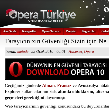
Ana Sayfa
Kategoriler
Opera Tarayıcı
Projeler
Baglantilar
Galeri
Tarayıcınızın Güvenliği Sizin için N
Yazan:
metude
| 22 Ocak 2010 - 00:01 |
Haberler
,
Opera
Geçtiğimiz günlerde
Alman
,
Fransız
ve
Avustralya
hüküm
Explorer kullanıcılarının
risk altında olduklarını, alterna
geçmeleri gerektiğini
duyurmuştu.
Web tarayıcılarının güvenliği konusundaki bu duyurulard