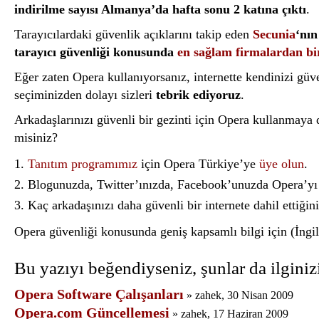
indirilme sayısı Almanya’da hafta sonu 2 katına çıktı
.
Tarayıcılardaki güvenlik açıklarını takip eden
Secunia
‘nın
tarayıcı güvenliği konusunda
en sağlam firmalardan bi
Eğer zaten Opera kullanıyorsanız, internette kendinizi güve
seçiminizden dolayı sizleri
tebrik ediyoruz
.
Arkadaşlarınızı güvenli bir gezinti için Opera kullanmaya 
misiniz?
Tanıtım programımız
için Opera Türkiye’ye
üye olun
.
Blogunuzda, Twitter’ınızda, Facebook’unuzda Opera’yı
Kaç arkadaşınızı daha güvenli bir internete dahil ettiğin
Opera güvenliği konusunda geniş kapsamlı bilgi için (İngi
Bu yazıyı beğendiyseniz, şunlar da ilginizi
Opera Software Çalışanları
» zahek, 30 Nisan 2009
Opera.com Güncellemesi
» zahek, 17 Haziran 2009