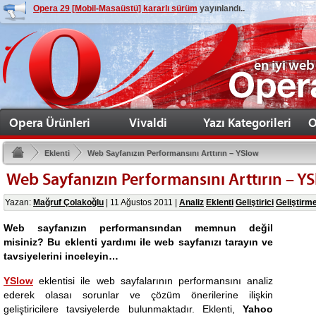
Opera 29 [Mobil-Masaüstü] kararlı sürüm
yayınlandı..
en iyi web
Opera Ürünleri
Vivaldi
Yazı Kategorileri
O
Eklenti
Web Sayfanızın Performansını Arttırın – YSlow
Web Sayfanızın Performansını Arttırın – Y
Yazan:
Mağruf Çolakoğlu
|
11 Ağustos 2011
|
Analiz
Eklenti
Geliştirici
Geliştirm
Web sayfanızın performansından memnun değil
misiniz? Bu eklenti yardımı ile web sayfanızı tarayın ve
tavsiyelerini inceleyin…
YSlow
eklentisi ile web sayfalarının performansını analiz
ederek olasaı sorunlar ve çözüm önerilerine ilişkin
geliştiricilere tavsiyelerde bulunmaktadır. Eklenti,
Yahoo