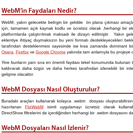
WebM’in Faydaları Nedir?
WebM, yakın gelecekte belirgin bir şekilde ön plana çıkması amaçl
için; tamamen açık kaynak kodlu ve ücretsiz olarak ,herhangi bir e
platformlarda çalıştırılmak maksadı ile dizayn edilmiştir. Yakın gel
eklentiye ihtiyaç duymaksızın bu yeni formatı destekleyecekleri bek
tarafından desteklenmesi sayesinde ise kısa zamanda dominant bir
Opera
,
Firefox
ve
Google Chrome
yakında tam anlamıyla bu projeye d
Yine bunların yanı sıra en önemli faydası tekel konumunda bulunan ti
kaldırarak daha özgür ve daha herkes tarafından izlenebilir bir int
gelişme olacaktır.
WebM Dosyası Nasıl Oluşturulur?
Buradaki araçları kullanarak kolayca .webm dosyası oluşturabilirsin
hazırlanan
FlixWebM
isimli uygulamayı ücretsiz olarak kullana
DirectShow filtrelerini de içerdiğinden herhangi bir .webm dosyasını d
WebM Dosyaları Nasıl İzlenir?