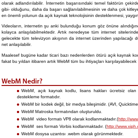
olarak adlandırılabilir. İnternetin başarısındaki temel faktörün çeki
gibi- olduğunu, daha da başarı sağlanılabilmesinin ve daha çok kitleye
en önemli yolunun da açık kaynak teknolojisinin desteklenmesi, yaygınl
Videoların, internetin şu anki bulunduğu konum göz önüne alındığın
kolayca anlaşılabilmektedir. Artık neredeyse tüm internet siteler
gelecekte tüm televizyon akışının da internet üzerinden yapılacağ
net anlaşılabilir.
Maalesef bugüne kadar ticari bazı nedenlerden ötürü açık kaynak k
fakat bu yıldan itibaren artık WebM tüm bu ihtiyaçları karşılayabilece
WebM Nedir?
WebM, açık kaynak kodlu, lisans hakları ücretsiz olan ,
destekleme formatıdır.
WebM bir kodek değil, bir medya bileşimidir. (AVI, Quicktim
WebM Matroska formatından oluşturuldu.
WebM video formatı VP8 olarak kodlanmaktadır.(
http://ww
WebM ses formatı Vorbis kodlanmaktadır. (
http://www.xiph.
WebM dosysa uzantısı .webm olarak görünmektedir.