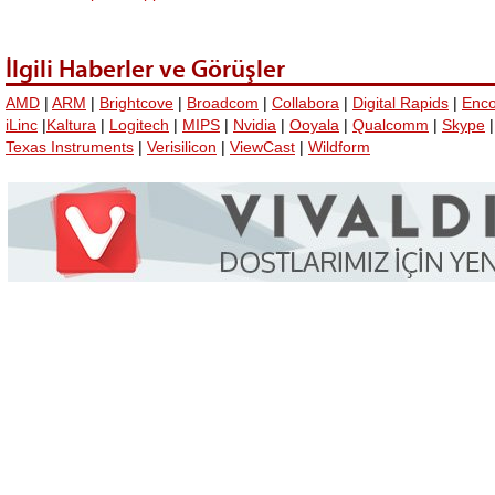
İlgili Haberler ve Görüşler
AMD
|
ARM
|
Brightcove
|
Broadcom
|
Collabora
|
Digital Rapids
|
Enco
iLinc
|
Kaltura
|
Logitech
|
MIPS
|
Nvidia
|
Ooyala
|
Qualcomm
|
Skype
Texas Instruments
|
Verisilicon
|
ViewCast
|
Wildform