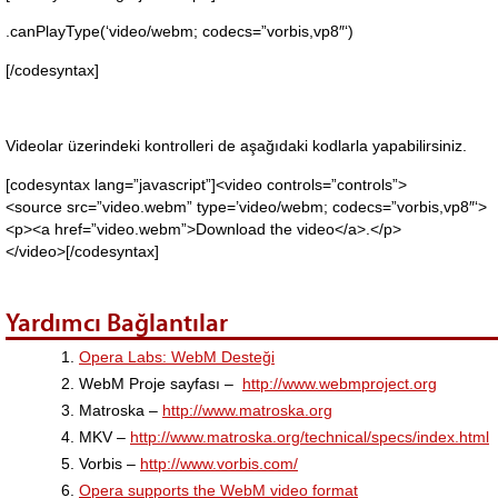
.canPlayType(‘video/webm; codecs=”vorbis,vp8″‘)
[/codesyntax]
Videolar üzerindeki kontrolleri de aşağıdaki kodlarla yapabilirsiniz.
[codesyntax lang=”javascript”]<video controls=”controls”>
<source src=”video.webm” type=’video/webm; codecs=”vorbis,vp8″‘>
<p><a href=”video.webm”>Download the video</a>.</p>
</video>[/codesyntax]
Yardımcı Bağlantılar
Opera Labs: WebM Desteği
WebM Proje sayfası –
http://www.webmproject.org
Matroska –
http://www.matroska.org
MKV –
http://www.matroska.org/technical/specs/index.html
Vorbis –
http://www.vorbis.com/
Opera supports the WebM video format