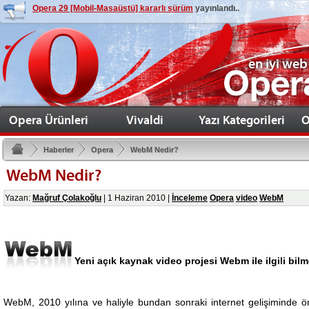
Opera 29 [Mobil-Masaüstü] kararlı sürüm
yayınlandı..
en iyi web
Opera Ürünleri
Vivaldi
Yazı Kategorileri
O
Haberler
Opera
WebM Nedir?
WebM Nedir?
Yazan:
Mağruf Çolakoğlu
|
1 Haziran 2010
|
İnceleme
Opera
video
WebM
Yeni açık kaynak video projesi Webm ile ilgili bilm
WebM, 2010 yılına ve haliyle bundan sonraki internet gelişiminde ön