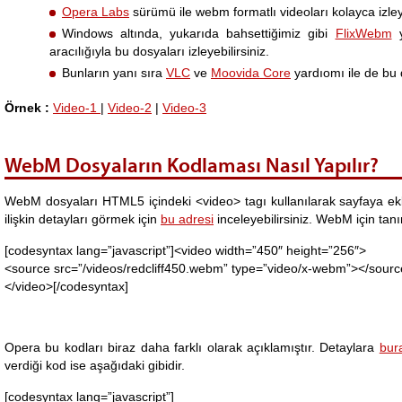
Opera Labs
sürümü ile webm formatlı videoları kolayca izleye
Windows altında, yukarıda bahsettiğimiz gibi
FlixWebm
y
aracılığıyla bu dosyaları izleyebilirsiniz.
Bunların yanı sıra
VLC
ve
Moovida Core
yardıomı ile de bu d
Örnek :
Video-1
|
Video-2
|
Video-3
WebM Dosyaların Kodlaması Nasıl Yapılır?
WebM dosyaları HTML5 içindeki <video> tagı kullanılarak sayfaya eklen
ilişkin detayları görmek için
bu adresi
inceleyebilirsiniz. WebM için ta
[codesyntax lang=”javascript”]<video width=”450″ height=”256″>
<source src=”/videos/redcliff450.webm” type=”video/x-webm”></sour
</video>[/codesyntax]
Opera bu kodları biraz daha farklı olarak açıklamıştır. Detaylara
bur
verdiği kod ise aşağıdaki gibidir.
[codesyntax lang=”javascript”]