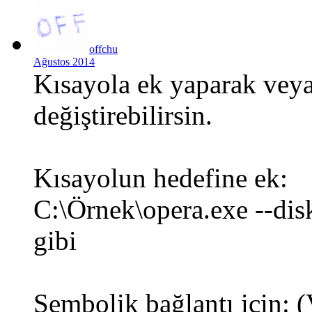
offchu
Ağustos 2014
Kısayola ek yaparak veya
değiştirebilirsin.
Kısayolun hedefine ek:
C:\Örnek\opera.exe --dis
gibi
Sembolik bağlantı için: (