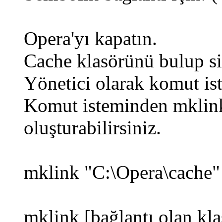
Opera'yı kapatın.
Cache klasörünü bulup si
Yönetici olarak komut ist
Komut isteminden mklink
oluşturabilirsiniz.
mklink "C:\Opera\cache"
mklink [bağlantı olan kla