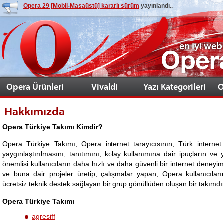
Opera 29 [Mobil-Masaüstü] kararlı sürüm
yayınlandı..
en iyi web
Opera Ürünleri
Vivaldi
Yazı Kategorileri
O
Hakkımızda
Opera Türkiye Takımı Kimdir?
Opera Türkiye Takımı; Opera internet tarayıcısının, Türk internet k
yaygınlaştırılmasını, tanıtımını, kolay kullanımına dair ipuçların v
önemlisi kullanıcıların daha hızlı ve daha güvenli bir internet deney
ve buna dair projeler üretip, çalışmalar yapan, Opera kullanıcıları
ücretsiz teknik destek sağlayan bir grup gönüllüden oluşan bir takımdır
Opera Türkiye Takımı
agresiff