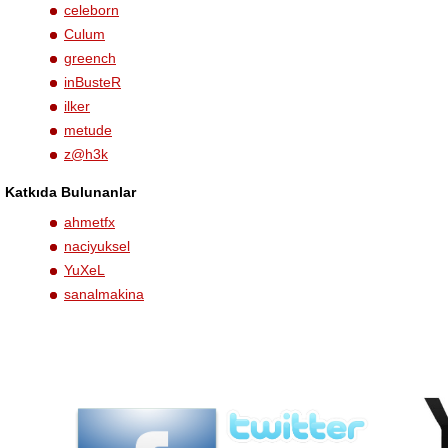
celeborn
Culum
greench
inBusteR
ilker
metude
z@h3k
Katkıda Bulunanlar
ahmetfx
naciyuksel
YuXeL
sanalmakina