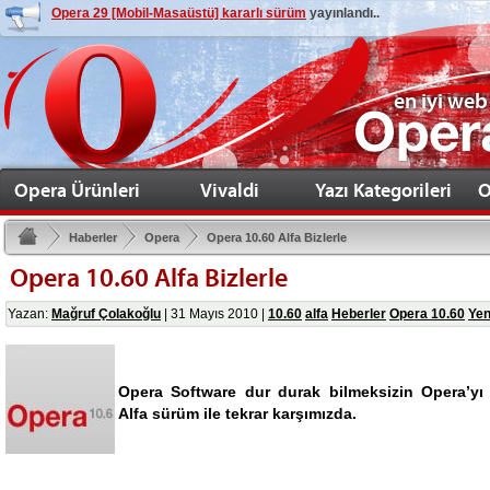
Opera 29 [Mobil-Masaüstü] kararlı sürüm
yayınlandı..
en iyi web
Opera Ürünleri
Vivaldi
Yazı Kategorileri
O
Haberler
Opera
Opera 10.60 Alfa Bizlerle
Opera 10.60 Alfa Bizlerle
Yazan:
Mağruf Çolakoğlu
|
31 Mayıs 2010
|
10.60
alfa
Heberler
Opera 10.60
Yen
Opera Software dur durak bilmeksizin Opera’yı
Alfa sürüm ile tekrar karşımızda.