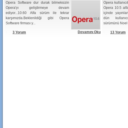
Opera Software dur durak bilmeksizin
Opera kullanıcı
Opera'yı geliştirmeye devam
Opera 10.5 alf
ediyor...10.60 Alfa sürüm ile tekrar
içinde yayınla
karşımızda.Beklenildiği gibi Opera
dün kullanıc
Software firması y...
sürümünü Noel 
Devamını Oku
3 Yorum
13 Yorum