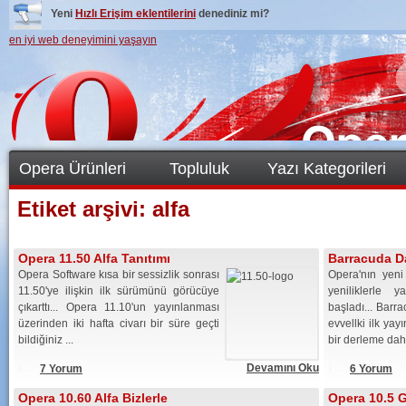
Yeni
Hızlı Erişim eklentilerini
denediniz mi?
en iyi web deneyimini yaşayın
Opera Ürünleri
Topluluk
Yazı Kategorileri
Etiket arşivi:
alfa
Opera 11.50 Alfa Tanıtımı
Barracuda Da
Opera Software kısa bir sessizlik sonrası
Opera'nın yen
11.50'ye ilişkin ilk sürümünü görücüye
yeniliklerle 
çıkarttı... Opera 11.10'un yayınlanması
başladı... Barr
üzerinden iki hafta civarı bir süre geçti
evvellki ilk ya
bildiğiniz ...
bir derleme daha
Devamını Oku
7 Yorum
6 Yorum
Opera 10.60 Alfa Bizlerle
Opera 10.5 