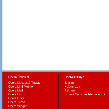
Opera Ürünleri
Opera Türkiye
Opera Masaüstü Tarayıcı
İletişim
Opera Mini-Mobile
Hakkımızda
Opera Mail
Reklam
Opera Link
Bizimle Çalışmak İster misiniz?
Opera Unite
Opera Turbo
Opera Widget