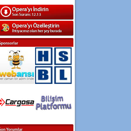
Opera'yı İndirin
Son Sürüm: 12.13
Opera'yı Özelleştirin
İhtiyacınız olan her şey burada
Sponsorlar
Son Yorumlar