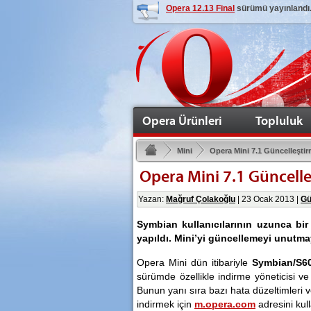
Opera 12.13 Final
sürümü yayınlandı
Opera Ürünleri
Topluluk
Mini
Opera Mini 7.1 Güncelleşti
Opera Mini 7.1 Güncell
Yazan:
Mağruf Çolakoğlu
|
23 Ocak 2013
|
Gü
Symbian kullanıcılarının uzunca bir 
yapıldı. Mini’yi güncellemeyi unutma
Opera Mini dün itibariyle
Symbian/S6
sürümde özellikle indirme yöneticisi ve 
Bunun yanı sıra bazı hata düzeltimleri v
indirmek için
m.opera.com
adresini kull