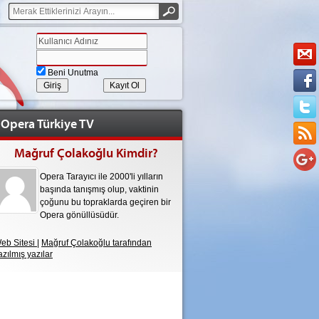
Beni Unutma
Kayıt Ol
Opera Türkiye TV
Mağruf Çolakoğlu
Kimdir?
Opera Tarayıcı ile 2000'li yılların
başında tanışmış olup, vaktinin
çoğunu bu topraklarda geçiren bir
Opera gönüllüsüdür.
eb Sitesi
|
Mağruf Çolakoğlu tarafından
azılmış yazılar