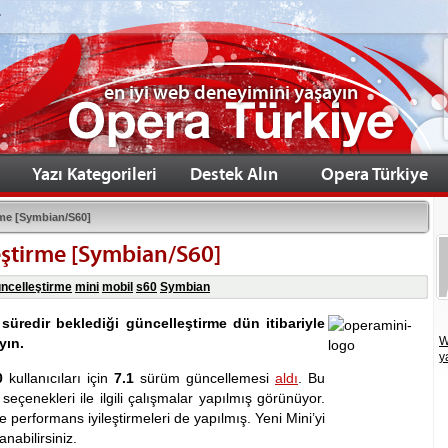
.
en iyi web deneyimini yaşayın
Yazı Kategorileri
Destek Alın
Opera Türkiye
rme [Symbian/S60]
eştirme [Symbian/S60]
ncelleştirme
mini
mobil
s60
Symbian
süredir beklediği güncelleştirme dün itibariyle
W
yın.
y
0
kullanıcıları için
7.1
sürüm güncellemesi
aldı
. Bu
seçenekleri ile ilgili çalışmalar yapılmış görünüyor.
e performans iyileştirmeleri de yapılmış. Yeni Mini’yi
anabilirsiniz.