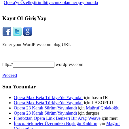
Opera'yı Özelleştirin
İhtiyacınız olan her şey burada
Kayıt Ol-Giriş Yap
Enter your WordPress.com blog URL
http://
.wordpress.com
Proceed
Son Yorumlar
Opera Max Beta Türkiye’de Yayında!
için hasanTR
Opera Max Beta Türkiye’de Yayında!
için LAZOFLU
Opera 23 Karalı Sürüm Yayınlandı
için
Mağruf Çolakoğlu
Opera 23 Karalı Sürüm Yayınlandı
için darqess
Firefoxtan Opera Link Benzeri Bir Araç-Weave
için mert
İpucu: Sekmeler Üzerindeki Boşluğu Kaldırın
için
Mağruf
Çolakoğlu