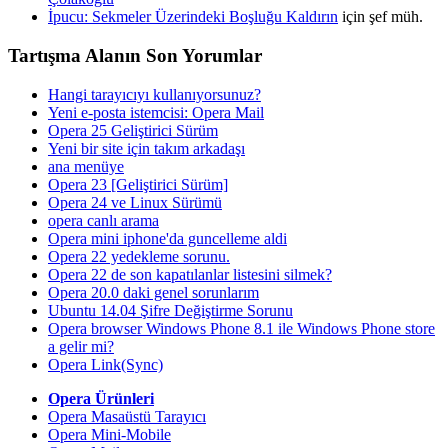
İpucu: Sekmeler Üzerindeki Boşluğu Kaldırın
için şef müh.
Tartışma Alanın Son Yorumlar
Hangi tarayıcıyı kullanıyorsunuz?
Yeni e-posta istemcisi: Opera Mail
Opera 25 Geliştirici Sürüm
Yeni bir site için takım arkadaşı
ana menüye
Opera 23 [Geliştirici Sürüm]
Opera 24 ve Linux Sürümü
opera canlı arama
Opera mini iphone'da guncelleme aldi
Opera 22 yedekleme sorunu.
Opera 22 de son kapatılanlar listesini silmek?
Opera 20.0 daki genel sorunlarım
Ubuntu 14.04 Şifre Değiştirme Sorunu
Opera browser Windows Phone 8.1 ile Windows Phone store
a gelir mi?
Opera Link(Sync)
Opera Ürünleri
Opera Masaüstü Tarayıcı
Opera Mini-Mobile