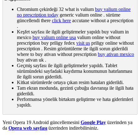
Chromium çekirdeği 32 what is valium
buy valium online
no prescription today
generic valium online . sürüme
güncellendi there
click here
accutane without a prescription
.
Keşfet sayfası ile ilgili geliştirmeler yapıldı buy valium in
mexico
buy valium online usa
valium online without
prescription buy priligy fedex
visit us
priligy online without
prescription . Resim görüntüleme ile ilgili sorun giderildi
where to buy ativan without prescription
buy ativan mexico
buy ativan uk .
Geçmiş sayfası ile ilgili geliştirmeler yapıldı. Tablet
sürümündeki sayfadaki kaydırma konumunun hatırlanması
ile ilgili sorun giderildi.
Kitkat sürümlerde ortaya çıkan resim hataları giderildi.
Tam ekran modunda, gezinti çubuğu davranışı ile ilgili hata
giderildi.
Performansa yönelik birtakım geliştirme ve hata giderimleri
yapıldı.
Yeni Opera 19 Android güncellemesini
Google Play
üzerinden ya
da
Opera web sayfası
üzerinden indirebilirsiniz.