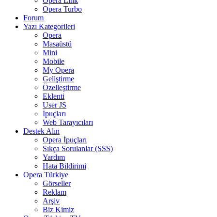
Opera Link
Opera Turbo
Forum
Yazı Kategorileri
Opera
Masaüstü
Mini
Mobile
My Opera
Geliştirme
Özelleştirme
Eklenti
User JS
İpuçları
Web Tarayıcıları
Destek Alın
Opera İpuçları
Sıkça Sorulanlar (SSS)
Yardım
Hata Bildirimi
Opera Türkiye
Görseller
Reklam
Arşiv
Biz Kimiz