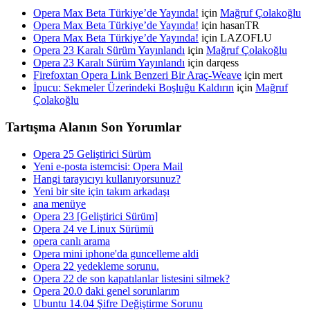
Opera Max Beta Türkiye’de Yayında!
için
Mağruf Çolakoğlu
Opera Max Beta Türkiye’de Yayında!
için hasanTR
Opera Max Beta Türkiye’de Yayında!
için LAZOFLU
Opera 23 Karalı Sürüm Yayınlandı
için
Mağruf Çolakoğlu
Opera 23 Karalı Sürüm Yayınlandı
için darqess
Firefoxtan Opera Link Benzeri Bir Araç-Weave
için mert
İpucu: Sekmeler Üzerindeki Boşluğu Kaldırın
için
Mağruf
Çolakoğlu
Tartışma Alanın Son Yorumlar
Opera 25 Geliştirici Sürüm
Yeni e-posta istemcisi: Opera Mail
Hangi tarayıcıyı kullanıyorsunuz?
Yeni bir site için takım arkadaşı
ana menüye
Opera 23 [Geliştirici Sürüm]
Opera 24 ve Linux Sürümü
opera canlı arama
Opera mini iphone'da guncelleme aldi
Opera 22 yedekleme sorunu.
Opera 22 de son kapatılanlar listesini silmek?
Opera 20.0 daki genel sorunlarım
Ubuntu 14.04 Şifre Değiştirme Sorunu