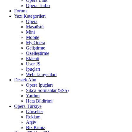
Opera Link
Opera Turbo
Forum
Yazı Kategorileri
Opera
Masaüstü
Mini
Mobile
My Opera
Geliştirme
Özelleştirme
Eklenti
User JS
İpuçları
Web Tarayıcıları
Destek Alın
Opera İpuçları
Sıkça Sorulanlar (SSS)
Yardım
Hata Bildirimi
Opera Türkiye
Görseller
Reklam
Arşiv
Biz Kimiz