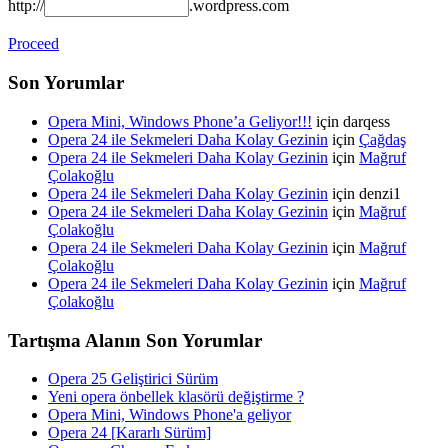
http://
.wordpress.com
Proceed
Son Yorumlar
Opera Mini, Windows Phone’a Geliyor!!!
için darqess
Opera 24 ile Sekmeleri Daha Kolay Gezinin
için
Çağdaş
Opera 24 ile Sekmeleri Daha Kolay Gezinin
için
Mağruf
Çolakoğlu
Opera 24 ile Sekmeleri Daha Kolay Gezinin
için denzi1
Opera 24 ile Sekmeleri Daha Kolay Gezinin
için
Mağruf
Çolakoğlu
Opera 24 ile Sekmeleri Daha Kolay Gezinin
için
Mağruf
Çolakoğlu
Opera 24 ile Sekmeleri Daha Kolay Gezinin
için
Mağruf
Çolakoğlu
Tartışma Alanın Son Yorumlar
Opera 25 Geliştirici Sürüm
Yeni opera önbellek klasörü değiştirme ?
Opera Mini, Windows Phone'a geliyor
Opera 24 [Kararlı Sürüm]