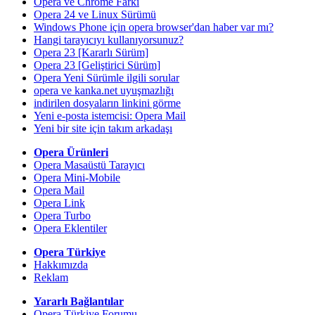
Opera ve Chrome Farkı
Opera 24 ve Linux Sürümü
Windows Phone için opera browser'dan haber var mı?
Hangi tarayıcıyı kullanıyorsunuz?
Opera 23 [Kararlı Sürüm]
Opera 23 [Geliştirici Sürüm]
Opera Yeni Sürümle ilgili sorular
opera ve kanka.net uyuşmazlığı
indirilen dosyaların linkini görme
Yeni e-posta istemcisi: Opera Mail
Yeni bir site için takım arkadaşı
Opera Ürünleri
Opera Masaüstü Tarayıcı
Opera Mini-Mobile
Opera Mail
Opera Link
Opera Turbo
Opera Eklentiler
Opera Türkiye
Hakkımızda
Reklam
Yararlı Bağlantılar
Opera Türkiye Forumu