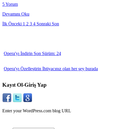
5 Yorum
Devamını Oku
İlk
Önceki
1
2
3
4
Sonraki
Son
Opera'yı İndirin
Son Sürüm: 24
Opera'yı Özelleştirin
İhtiyacınız olan her şey burada
Kayıt Ol-Giriş Yap
Enter your WordPress.com blog URL