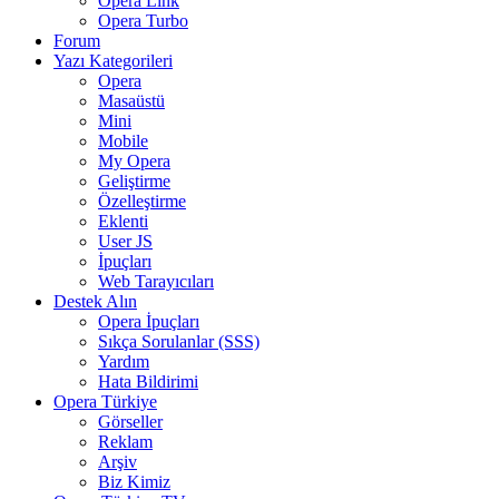
Opera Link
Opera Turbo
Forum
Yazı Kategorileri
Opera
Masaüstü
Mini
Mobile
My Opera
Geliştirme
Özelleştirme
Eklenti
User JS
İpuçları
Web Tarayıcıları
Destek Alın
Opera İpuçları
Sıkça Sorulanlar (SSS)
Yardım
Hata Bildirimi
Opera Türkiye
Görseller
Reklam
Arşiv
Biz Kimiz