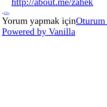
http://about.me/zahek
«
1
2
»
Yorum yapmak için
Oturum
Powered by Vanilla