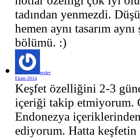
notlar özelliği çok iyi ol
tadından yenmezdi. Düşü
hemen aynı tasarım aynı 
bölümü.
:)
resler
Ekim 2014
Keşfet özelliğini 2-3 gü
içeriği takip etmiyorum.
Endonezya içeriklerinden 
ediyorum. Hatta keşfetin b