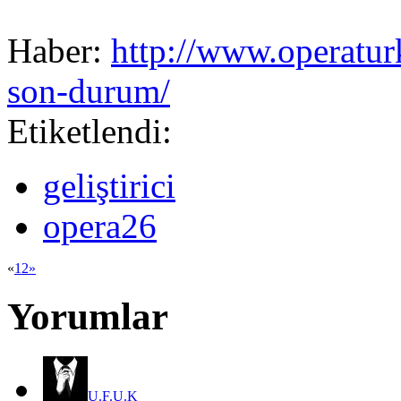
Haber:
http://www.operaturk
son-durum/
Etiketlendi:
geliştirici
opera26
«
1
2
»
Yorumlar
U.F.U.K