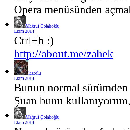
Opera menüsünden açmakt
Mağruf Çolakoğlu
Ekim 2014
Ctrl+h
:)
http://about.me/zahek
lazoflu
Ekim 2014
Bunun normal sürümden f
Şuan bunu kullanıyorum,
Mağruf Çolakoğlu
Ekim 2014