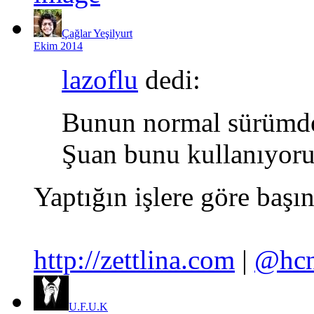
Çağlar Yeşilyurt
Ekim 2014
lazoflu
dedi:
Bunun normal sürümden
Şuan bunu kullanıyoru
Yaptığın işlere göre başın
http://zettlina.com
|
@hcn
U.F.U.K