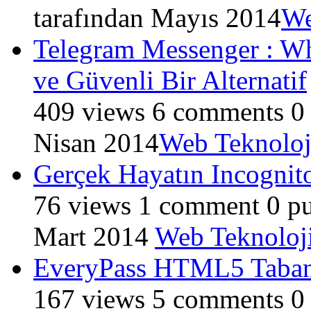
tarafından
Mayıs 2014
We
Telegram Messenger : W
ve Güvenli Bir Alternatif
409
views
6
comments
0
Nisan 2014
Web Teknoloji
Gerçek Hayatın Incognit
76
views
1
comment
0
pu
Mart 2014
Web Teknoloji
EveryPass HTML5 Tabanlı
167
views
5
comments
0