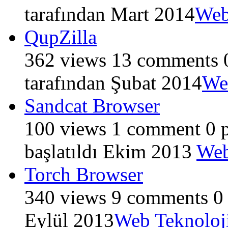
tarafından
Mart 2014
Web
QupZilla
362
views
13
comments
tarafından
Şubat 2014
Web
Sandcat Browser
100
views
1
comment
0
p
başlatıldı
Ekim 2013
Web
Torch Browser
340
views
9
comments
0
Eylül 2013
Web Teknoloji