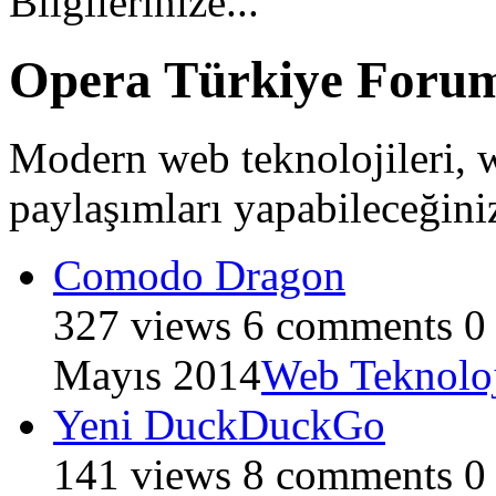
Bilgilerinize...
Opera Türkiye Forumu
Modern web teknolojileri, we
paylaşımları yapabileceğini
Comodo Dragon
327
views
6
comments
0
Mayıs 2014
Web Teknoloj
Yeni DuckDuckGo
141
views
8
comments
0