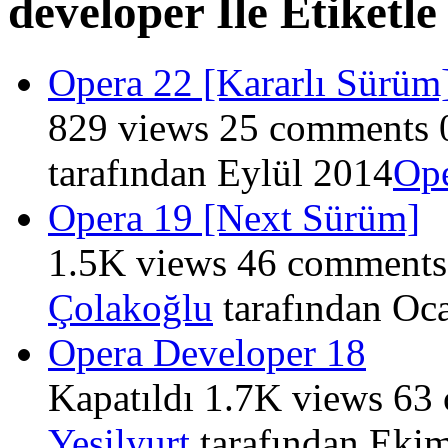
developer İle Etiketle
Opera 22 [Kararlı Sürüm
829
views
25
comments
tarafından
Eylül 2014
Op
Opera 19 [Next Sürüm]
1.5K
views
46
comments
Çolakoğlu
tarafından
Oc
Opera Developer 18
Kapatıldı
1.7K
views
63
Yeşilyurt
tarafından
Ekim