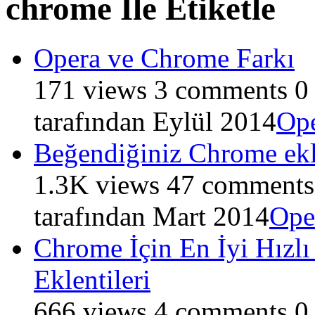
chrome İle Etiketle
Opera ve Chrome Farkı
171
views
3
comments
0
tarafından
Eylül 2014
Op
Beğendiğiniz Chrome ekle
1.3K
views
47
comments
tarafından
Mart 2014
Ope
Chrome İçin En İyi Hızlı
Eklentileri
666
views
4
comments
0