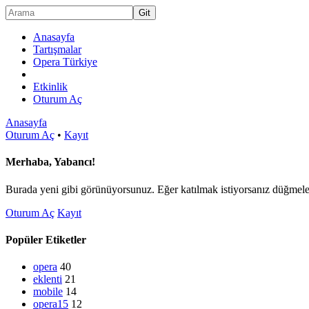
Anasayfa
Tartışmalar
Opera Türkiye
Etkinlik
Oturum Aç
Anasayfa
Oturum Aç
•
Kayıt
Merhaba, Yabancı!
Burada yeni gibi görünüyorsunuz. Eğer katılmak istiyorsanız düğmeler
Oturum Aç
Kayıt
Popüler Etiketler
opera
40
eklenti
21
mobile
14
opera15
12