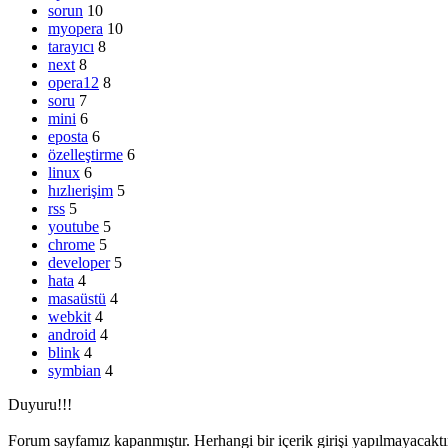
sorun
10
myopera
10
tarayıcı
8
next
8
opera12
8
soru
7
mini
6
eposta
6
özelleştirme
6
linux
6
hızlıerişim
5
rss
5
youtube
5
chrome
5
developer
5
hata
4
masaüstü
4
webkit
4
android
4
blink
4
symbian
4
Duyuru!!!
Forum sayfamız kapanmıştır. Herhangi bir içerik girişi yapılmayacaktır