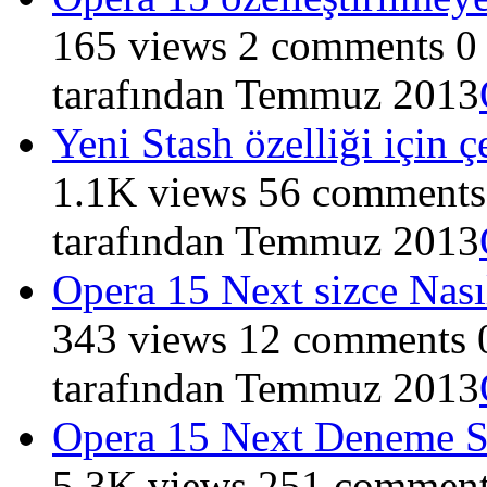
165
views
2
comments
0
tarafından
Temmuz 2013
Yeni Stash özelliği için ç
1.1K
views
56
comments
tarafından
Temmuz 2013
Opera 15 Next sizce Nası
343
views
12
comments
tarafından
Temmuz 2013
Opera 15 Next Deneme S
5.3K
views
251
comment