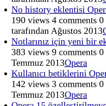
No history eklentisi Oper
190
views
4
comments
0
tarafından
Ağustos 2013
Notlarınız için yeni bir ek
383
views
9
comments
0
Temmuz 2013
Opera
Kullanıcı betiklerini Oper
142
views
3
comments
0
Temmuz 2013
Opera
Opera 15 özelleştirilmeye