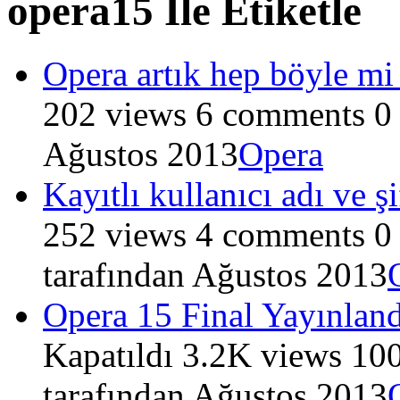
opera15 İle Etiketle
Opera artık hep böyle mi 
202
views
6
comments
0
Ağustos 2013
Opera
Kayıtlı kullanıcı adı ve şif
252
views
4
comments
0
tarafından
Ağustos 2013
Opera 15 Final Yayınland
Kapatıldı
3.2K
views
10
tarafından
Ağustos 2013