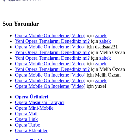
Son Yorumlar
Opera Mobile Ön İnceleme [Video]
için
zahek
Yeni Opera Temalarını Denediniz mi?
için
zahek
Opera Mobile Ön İnceleme [Video]
için dsadsaa231
Yeni Opera Temalarını Denediniz mi?
için Melih Özcan
Yeni Opera Temalarını Denediniz mi?
için
zahek
Opera Mobile Ön İnceleme [Video]
için
zahek
Yeni Opera Temalarını Denediniz mi?
için Melih Özcan
Opera Mobile Ön İnceleme [Video]
için Melih Özcan
Opera Mobile Ön İnceleme [Video]
için
zahek
Opera Mobile Ön İnceleme [Video]
için yuxel
Opera Ürünleri
Opera Masaüstü Tarayıcı
Opera Mini-Mobile
Opera Mail
Opera Link
Opera Turbo
Opera Eklentiler