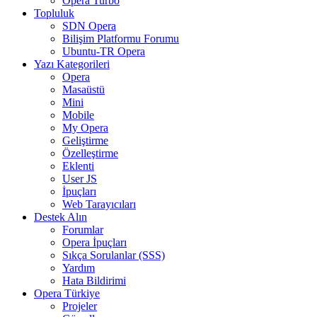
Opera Turbo
Topluluk
SDN Opera
Bilişim Platformu Forumu
Ubuntu-TR Opera
Yazı Kategorileri
Opera
Masaüstü
Mini
Mobile
My Opera
Geliştirme
Özelleştirme
Eklenti
User JS
İpuçları
Web Tarayıcıları
Destek Alın
Forumlar
Opera İpuçları
Sıkça Sorulanlar (SSS)
Yardım
Hata Bildirimi
Opera Türkiye
Projeler