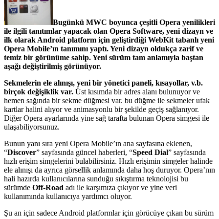
Bugünkü MWC boyunca çeşitli Opera yenilikleri
ile ilgili tanıtımlar yapacak olan Opera Software, yeni dizayn ve
ilk olarak Android platform için geliştirdiği WebKit tabanlı yeni
Opera Mobile’ın tanımını yaptı. Yeni dizayn oldukça zarif ve
temiz bir görünüme sahip. Yeni sürüm tam anlamıyla baştan
aşağı değiştirilmiş görünüyor.
Sekmelerin ele alınışı, yeni bir yönetici paneli, kısayollar, v.b.
birçok değişiklik var.
Üst kısımda bir adres alanı bulunuyor ve
hemen sağında bir sekme düğmesi var. bu düğme ile sekmeler ufak
kartlar halini alıyor ve animasyonlu bir şekilde geçiş sağlanıyor.
Diğer Opera ayarlarında yine sağ tarafta bulunan Opera simgesi ile
ulaşabiliyorsunuz.
Bunun yanı sıra yeni Opera Mobile’ın ana sayfasına eklenen,
“
Discover
” sayfasında güncel haberleri, “
Speed Dial
” sayfasında
hızlı erişim simgelerini bulabilirsiniz. Hızlı erişimin simgeler halinde
ele alınışı da ayrıca görsellik anlamında daha hoş duruyor. Opera’nın
hali hazırda kullanıcılarına sunduğu sıkıştırma teknolojisi bu
sürümde
Off-Road
adı ile karşımıza çıkıyor ve yine veri
kullanımında kullanıcıya yardımcı oluyor.
Şu an için sadece Android platformlar için görücüye çıkan bu sürüm