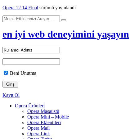
Opera 12.14 Final
sürümü yayınlandı.
en iyi web deneyimini yaşayın
Beni Unutma
Kayıt Ol
Opera Ürünleri
Opera Masaüstü
Opera Mini – Mobile
Opera Eklentileri
Opera Mail
Opera Link