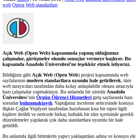
web
Opera
Web standartları
Açık Web (Open Web) kapsamında yapmış olduğumuz
çalışmalar, görüşmeler olumlu sonuçlar vermeye başlıyor. Bu
kapsamda Anadolu Üniversitesi’ne teşekkür etmek istiyoruz.
Bildiğiniz gibi
Açık Web
(
Open Web
) projesi kapsamında web
sayfalarının
modern standartlara uyumlu hale getirilerek
, tüm
web tarayıcıları tarafından daha kolay anlaşılabilir olması amacıyla
bazı çalışmalar yapmaktayız. Bu anlamda bir süredir
Anadolu
Üniversites
i’nin
Örgün Öğrenci Hizmetleri
giriş sayfasında bazı
sorunlar
bulunmaktaydı
. Yaptığımız inceleme neticesinde konuya
ilişkin Çağlar Yeşilyurt tarafından hazırlanan kısa bir rapor ilgili
kişilere iletildi ve neticede birkaç haftalık bir süre içerisinde gerekli
düzenlemeler yapılarak çok daha standartlara uyumlu bir hale
getirildi.
Bu anlamda ilgili birimlerin yapıcı yaklaşımları adına ve konuyu ele