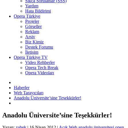
Sıkça Sorulanlar (SSS)
Yardım
Hata Bildirimi
Opera Türkiye
Projeler
Görseller
Reklam
Arşiv
Biz Kimiz
Destek Forumu
İletişim
Opera Türkiye TV
Video Rehberler
Opera Tech Break
Opera Videoları
Haberler
Web Tarayıcıları
Anadolu Üniversite’sine Teşekkürler!
Anadolu Üniversite’sine Teşekkürler!
Yazan:
zahek
|
16 Nisan 2012
|
Açık Web
anadolu üniversitesi
open