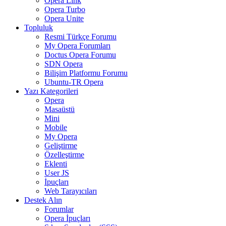
Opera Link
Opera Turbo
Opera Unite
Topluluk
Resmi Türkçe Forumu
My Opera Forumları
Doctus Opera Forumu
SDN Opera
Bilişim Platformu Forumu
Ubuntu-TR Opera
Yazı Kategorileri
Opera
Masaüstü
Mini
Mobile
My Opera
Geliştirme
Özelleştirme
Eklenti
User JS
İpuçları
Web Tarayıcıları
Destek Alın
Forumlar
Opera İpuçları