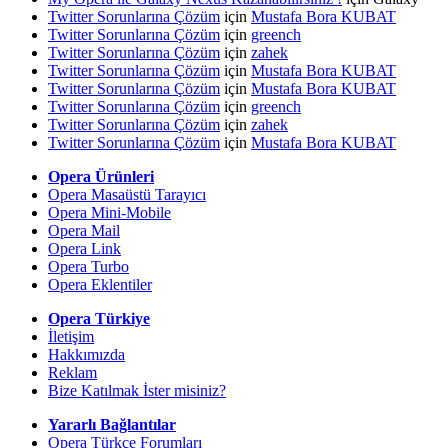
Twitter Sorunlarına Çözüm
için
Mustafa Bora KUBAT
Twitter Sorunlarına Çözüm
için
greench
Twitter Sorunlarına Çözüm
için
zahek
Twitter Sorunlarına Çözüm
için
Mustafa Bora KUBAT
Twitter Sorunlarına Çözüm
için
Mustafa Bora KUBAT
Twitter Sorunlarına Çözüm
için
greench
Twitter Sorunlarına Çözüm
için
zahek
Twitter Sorunlarına Çözüm
için
Mustafa Bora KUBAT
Opera Ürünleri
Opera Masaüstü Tarayıcı
Opera Mini-Mobile
Opera Mail
Opera Link
Opera Turbo
Opera Eklentiler
Opera Türkiye
İletişim
Hakkımızda
Reklam
Bize Katılmak İster misiniz?
Yararlı Bağlantılar
Opera Türkçe Forumları