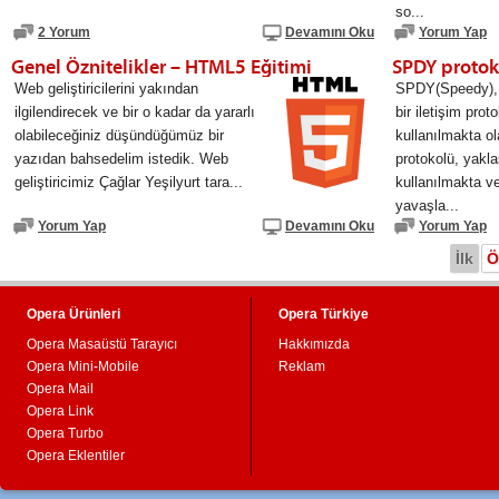
so...
2 Yorum
Devamını Oku
Yorum Yap
Genel Öznitelikler – HTML5 Eğitimi
Web geliştiricilerini yakından
SPDY(Speedy), G
ilgilendirecek ve bir o kadar da yararlı
bir iletişim pro
olabileceğiniz düşündüğümüz bir
kullanılmakta 
yazıdan bahsedelim istedik. Web
protokolü, yakla
geliştiricimiz Çağlar Yeşilyurt tara...
kullanılmakta v
yavaşla...
Yorum Yap
Devamını Oku
Yorum Yap
İlk
Ö
Opera Ürünleri
Opera Türkiye
Opera Masaüstü Tarayıcı
Hakkımızda
Opera Mini-Mobile
Reklam
Opera Mail
Opera Link
Opera Turbo
Opera Eklentiler