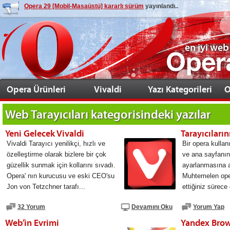
Opera 29 [Mobil-Masaüstü] kararlı sürüm
yayınlandı..
en iyi web
Opera Ürünleri
Vivaldi
Yazı Kategorileri
O
Web Tarayıcıları
kategorisindeki yazılar
Yeni Gelecek Vivaldi
Vivaldi Tarayıcı yenilikçi, hızlı ve
Bir opera kullanı
özelleştirme olarak bizlere bir çok
ve ana sayfanın 
güzellik sunmak için kollarını sıvadı.
ayarlanmasına al
Opera' nın kurucusu ve eski CEO'su
Muhtemelen op
Jon von Tetzchner tarafı...
ettiğiniz sürece 
32 Yorum
Devamını Oku
Yorum Yap
Web’in Evrimi