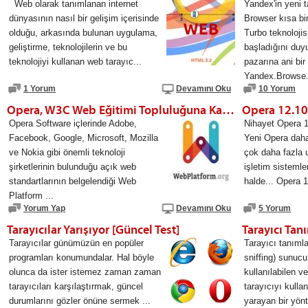
Web olarak tanımlanan internet
Yandex'in yeni 
dünyasının nasıl bir gelişim içerisinde
Browser kısa bi
olduğu, arkasında bulunan uygulama,
Turbo teknoloji
geliştirme, teknolojilerin ve bu
başladığını duy
teknolojiyi kullanan web tarayıc...
pazarına ani bir
Yandex.Browse.
1 Yorum
Devamını Oku
10 Yorum
Opera, W3C Web Eğitimi Topluluğuna Katıldı [webplatform.org]
Opera 12.10 
Opera Software içlerinde Adobe,
Nihayet Opera 1
Facebook, Google, Microsoft, Mozilla
Yeni Opera daha 
ve Nokia gibi önemli teknoloji
çok daha fazla 
şirketlerinin bulunduğu açık web
işletim sistemle
standartlarının belgelendiği Web
halde... Opera 1
Platform ...
Yorum Yap
Devamını Oku
5 Yorum
Tarayıcılar Yarışıyor [Güncel Test]
Tarayıcı Tan
Tarayıcılar günümüzün en popüler
Tarayıcı tanıml
programları konumundalar. Hal böyle
sniffing) sunucu
olunca da ister istemez zaman zaman
kullanılabilen v
tarayıcıları karşılaştırmak, güncel
tarayıcıyı kulla
durumlarını gözler önüne sermek ...
yarayan bir yön