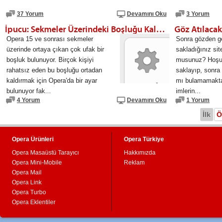
37 Yorum
Devamını Oku
3 Yorum
İpucu: Sekmeler Üzerindeki Boşluğu Kaldırın
Göz Atılacak
Opera 15 ve sonrası sekmeler
Sonra gözden ge
üzerinde ortaya çıkan çok ufak bir
sakladığınız sit
boşluk bulunuyor. Birçok kişiyi
musunuz? Hoşun
rahatsız eden bu boşluğu ortadan
saklayıp, sonra
kaldırmak için Opera'da bir ayar
mı bulamamaktan
bulunuyor fak...
imlerin...
4 Yorum
Devamını Oku
1 Yorum
İlk
Ö
Opera Ürünleri
Opera Türkiye
Opera Masaüstü Tarayıcı
Hakkımızda
Opera Mini-Mobile
Reklam
Opera Mail
Opera Link
Opera Turbo
Opera Eklentiler