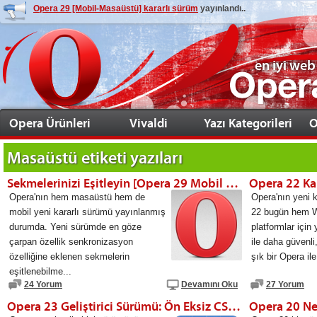
Opera 29 [Mobil-Masaüstü] kararlı sürüm
yayınlandı..
en iyi web
Opera Ürünleri
Vivaldi
Yazı Kategorileri
O
Masaüstü
etiketi yazıları
Sekmelerinizi Eşitleyin [Opera 29 Mobil ve Masaüstü Sürüm]
Opera 22 Ka
Opera'nın hem masaüstü hem de
Opera'nın yeni 
mobil yeni kararlı sürümü yayınlanmış
22 bugün hem 
durumda. Yeni sürümde en göze
platformlar için
çarpan özellik senkronizasyon
ile daha güvenli
özelliğine eklenen sekmelerin
şık bir Opera il
eşitlenebilme...
24 Yorum
Devamını Oku
27 Yorum
Opera 23 Geliştirici Sürümü: Ön Eksiz CSS Geçişleri – Linux
Opera 20 Ne