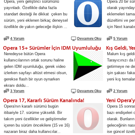
Opera, yeni geliştirici sürümünü
Opera 20 bir sür
yayınladı. Özellikle daha fazla
olarak yayındayd
standart desteği ile dikkat çeken bu
eklemeleri tama
sürüm, yeni eklenen birkaç deneysel
düzeltimi ve per
özellikle de yakın geleceğe ilişkin ...
için Next kanalın
4 Yorum
Devamını Oku
5 Yorum
Opera 15+ Sürümler İçin IDM Uyumluluğu
Kış Geldi, Y
Neredeyse bütün Opera
Malum kış geldi
kullanıcılarının ortak sorunu haline
Tarayıcınızı da 
gelen IDM uyumluluğu, gerek video
getirmeye ne der
izlerken sayfayı altüst etmesi olsun,
işin şakası faka
gerekse flash bir oyun oynarken
yeni kış temalar
ekranı doldu...
3 Yorum
Devamını Oku
2 Yorum
Opera 17, Kararlı Sürüm Kanalında!
Yeni Opera’y
Opera'nın kararlı sürümü bugün
Opera 15 sonras
itibariyle 17. sürüme yükseldi. Bir
bazı endişeleri o
takım yeni özellikler ve geliştirmeler
olarak. Bunların
içeren bu sürüm öncekilere (15 ve 16)
geleceğinin nası
nazaran biraz daha kullanıcılar...
ise güncel özelli