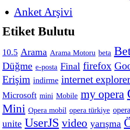
Anket Arşivi
Etiket Bulutu
Be
Arama
10.5
Arama Motoru
beta
firefox
Goo
Düğme
Final
e-posta
Erişim
internet explore
indirme
my opera
Microsoft
mini
Mobile
Mini
opera
Opera mobil
opera türkiye
UserJS
Ö
video
unite
yarışma