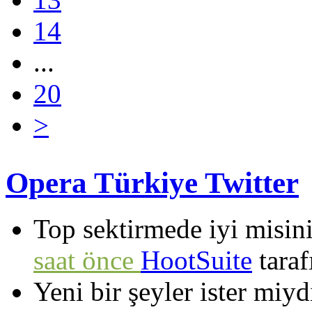
14
...
20
>
Opera Türkiye Twitter
Top sektirmede iyi misin
saat önce
HootSuite
taraf
Yeni bir şeyler ister miyd