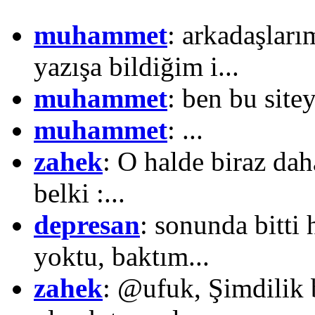
muhammet
: arkadaşları
yazışa bildiğim i...
muhammet
: ben bu site
muhammet
: ...
zahek
: O halde biraz daha
belki :...
depresan
: sonunda bitti 
yoktu, baktım...
zahek
: @ufuk, Şimdilik