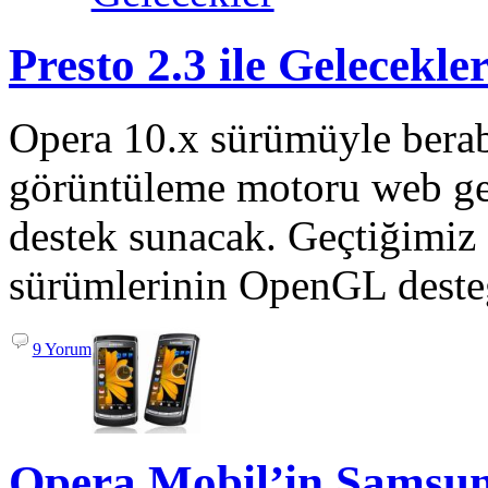
Presto 2.3 ile Gelecekle
Opera 10.x sürümüyle berab
görüntüleme motoru web geli
destek sunacak. Geçtiğimiz a
sürümlerinin OpenGL desteğ
9 Yorum
Opera Mobil’in Samsun