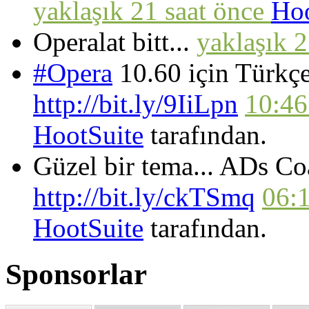
yaklaşık 21 saat önce
Hoo
Operalat bitt...
yaklaşık 
#Opera
10.60 için Türkçe
http://bit.ly/9IiLpn
10:4
HootSuite
tarafından.
Güzel bir tema... ADs Co
http://bit.ly/ckTSmq
06:
HootSuite
tarafından.
Sponsorlar