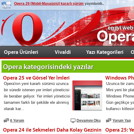
Opera 29 [Mobil-Masaüstü] kararlı sürüm
yayınlandı..
en iyi web
Opera Ürünleri
Vivaldi
Yazı Kategorileri
O
Opera
kategorisindeki yazılar
Opera 25 ve Görsel Yer İmleri
Opera'nın yeni kararlı sürümü uzunca
Uzunca bir zam
bir süredir istenen yer imleri yöneticisi
Mini yeni bir pl
ile beraber geliyor. Yer imleri yöneticisi
Windows Phone 
tamamen farklı bir şekilde ele alınmış
Gün geçtikçe ya
olarak kar...
kullanıcı kitlesin
6 Yorum
Devamını Oku
Yorum Yap
Opera 24 ile Sekmeleri Daha Kolay Gezinin