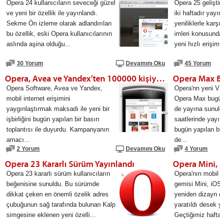
Opera 24 kullanıcıların seveceği güzel
Opera 25 gelişti
ve yeni bir özellik ile yayınlandı.
iki haftadır yay
Sekme Ön izleme olarak adlandırılan
yeniliklerle kar
bu özellik, eski Opera kullanıcılarının
imleri konusunda
aslında aşina olduğu...
yeni hızlı erişim
30 Yorum
Devamını Oku
45 Yorum
Opera, Avea ve Yandex’ten 100000 kişiye Ücretsiz İnternet Erişimi
Opera Max Be
Opera Software, Avea ve Yandex,
Opera'nn yeni V
mobil internet erişimini
Opera Max bugün
yaygınlaştırmak maksadı ile yeni bir
de yayına sunu
işbirliğini bugün yapılan bir basın
saatlerinde yay
toplantısı ile duyurdu. Kampanyanın
bugün yapılan bi
amacı...
de...
2 Yorum
Devamını Oku
4 Yorum
Opera 23 Kararlı Sürüm Yayınlandı
Opera Mini, 
Opera 23 kararlı sürüm kullanıcıların
Opera'nın mobil 
beğenisine sunuldu. Bu sürümde
gemisi Mini, i
dikkat çeken en önemli özelik adres
yeniden dizayn 
çubuğunun sağ tarafında bulunan Kalp
yaratıldı desek y
simgesine eklenen yeni özelli...
Geçtiğimiz hafta