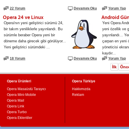
22 Yorum
Devamını Oku
Yorum Yap
Opera 24 ve Linux
Android Gün
Opera'nın yeni geliştirici sürümü 24,
Yeni Opera Andr
bir takım yeniliklerle yayınlandı. Bu
yeni özellik ve g
sürümle beraber Opera yeni bir
yayınlandı... Y
döneme daha girecek gibi görülüyor...
çarpan en yeni 
Yeni geliştirici sürümdeki ...
yöneticisi ekran
kaydır...
18 Yorum
Devamını Oku
Yorum Yap
İlk
Önc
Opera Ürünleri
Opera Türkiye
Opera Masaüstü Tarayıcı
Hakkımızda
Opera Mini-Mobile
Reklam
Opera Mail
Opera Link
Opera Turbo
Opera Eklentiler