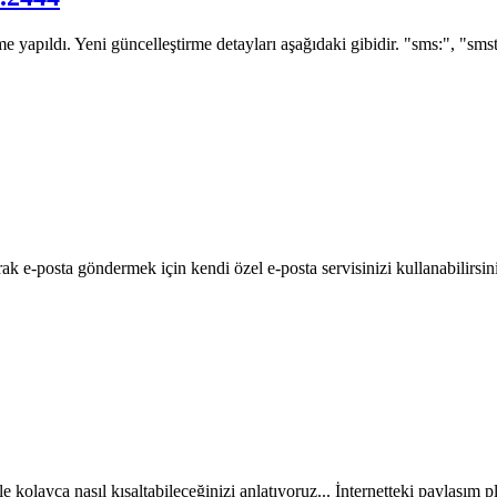
 yapıldı. Yeni güncelleştirme detayları aşağıdaki gibidir. "sms:", "smsto
arak e-posta göndermek için kendi özel e-posta servisinizi kullanabilirsin
kolayca nasıl kısaltabileceğinizi anlatıyoruz... İnternetteki paylaşım pl