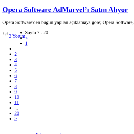
Opera Software AdMarvel’ı Satın Alıyor
Opera Software'den bugün yapılan açıklamaya göre; Opera Software, AdM
Sayfa 7 - 20
3 Yorum
<
1
...
2
3
4
5
6
7
8
9
10
11
...
20
>