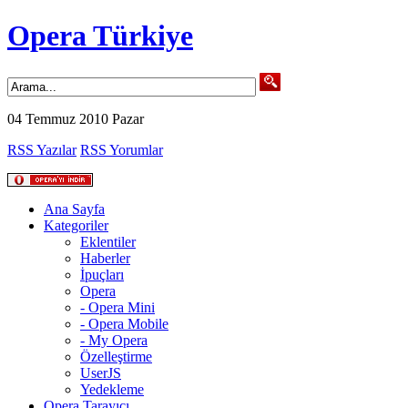
Opera Türkiye
04 Temmuz 2010 Pazar
RSS Yazılar
RSS Yorumlar
Ana Sayfa
Kategoriler
Eklentiler
Haberler
İpuçları
Opera
- Opera Mini
- Opera Mobile
- My Opera
Özelleştirme
UserJS
Yedekleme
Opera Tarayıcı