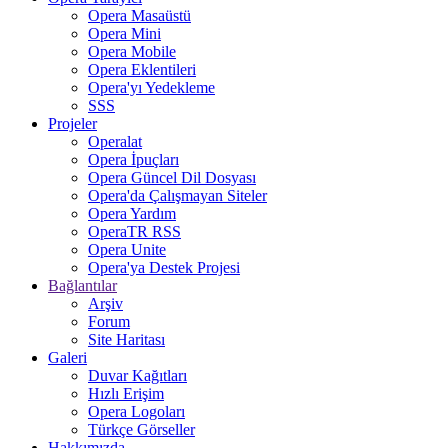
Opera Masaüstü
Opera Mini
Opera Mobile
Opera Eklentileri
Opera'yı Yedekleme
SSS
Projeler
Operalat
Opera İpuçları
Opera Güncel Dil Dosyası
Opera'da Çalışmayan Siteler
Opera Yardım
OperaTR RSS
Opera Unite
Opera'ya Destek Projesi
Bağlantılar
Arşiv
Forum
Site Haritası
Galeri
Duvar Kağıtları
Hızlı Erişim
Opera Logoları
Türkçe Görseller
Hakkımızda