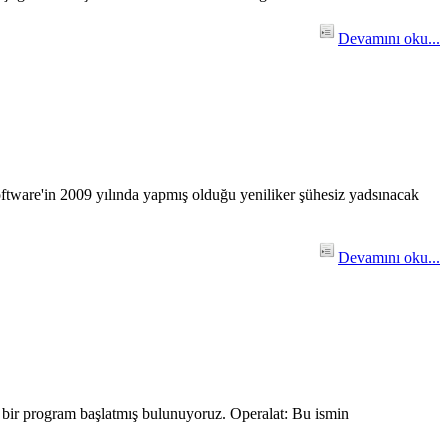
Devamını oku...
oftware'in 2009 yılında yapmış olduğu yeniliker şühesiz yadsınacak
Devamını oku...
i bir program başlatmış bulunuyoruz. Operalat: Bu ismin