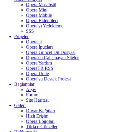
Opera Masaüstü
Opera Mini
Opera Mobile
Opera Eklentileri
Opera'yı Yedekleme
SSS
Projeler
Operalat
Opera İpuçları
Opera Güncel Dil Dosyası
Opera'da Çalışmayan Siteler
Opera Yardım
OperaTR RSS
Opera Unite
Opera'ya Destek Projesi
Bağlantılar
Arşiv
Forum
Site Haritası
Galeri
Duvar Kağıtları
Hızlı Erişim
Opera Logoları
Türkçe Görseller
Hakkımızda