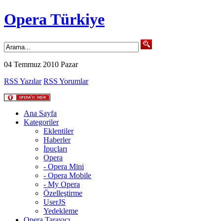
Opera Türkiye
04 Temmuz 2010 Pazar
RSS Yazılar
RSS Yorumlar
Ana Sayfa
Kategoriler
Eklentiler
Haberler
İpuçları
Opera
- Opera Mini
- Opera Mobile
- My Opera
Özelleştirme
UserJS
Yedekleme
Opera Tarayıcı