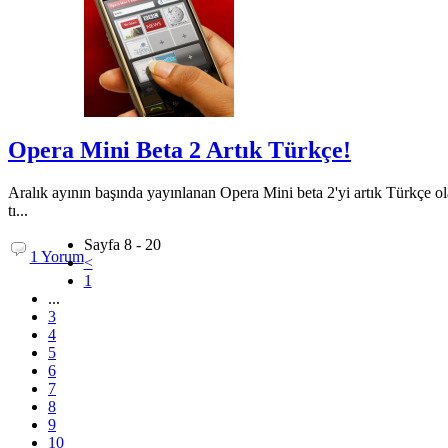
Opera Mini Beta 2 Artık Türkçe!
Aralık ayının başında yayınlanan Opera Mini beta 2'yi artık Türkçe o
tı...
Sayfa 8 - 20
1 Yorum
<
1
...
3
4
5
6
7
8
9
10