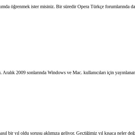
mda öğrenmek ister misiniz. Bir süredir Opera Türkçe forumlarında da ta
. Aralık 2009 sonlarında Windows ve Mac. kullanıcıları için yayınlana
ıl bir yıl oldu sorusu aklımıza geliyor. Geçtiğimiz yıl kısaca neler değişt