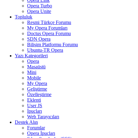
Opera Link
Opera Turbo
Opera Unite
Topluluk
Resmi Türkçe Forumu
My Opera Forumları
Doctus Opera Forumu
SDN Opera
Bilişim Platformu Forumu
Ubuntu-TR Opera
Yazı Kategorileri
Opera
Masaüstü
Mini
Mobile
My Opera
Geliştirme
Özelleştirme
Eklenti
User JS
İpuçları
Web Tarayıcıları
Destek Alın
Forumlar
Opera İpuçları