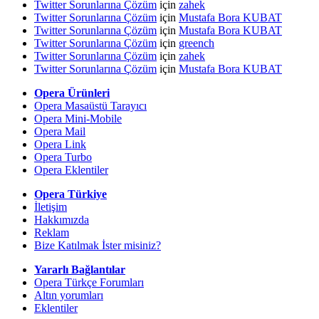
Twitter Sorunlarına Çözüm
için
zahek
Twitter Sorunlarına Çözüm
için
Mustafa Bora KUBAT
Twitter Sorunlarına Çözüm
için
Mustafa Bora KUBAT
Twitter Sorunlarına Çözüm
için
greench
Twitter Sorunlarına Çözüm
için
zahek
Twitter Sorunlarına Çözüm
için
Mustafa Bora KUBAT
Opera Ürünleri
Opera Masaüstü Tarayıcı
Opera Mini-Mobile
Opera Mail
Opera Link
Opera Turbo
Opera Eklentiler
Opera Türkiye
İletişim
Hakkımızda
Reklam
Bize Katılmak İster misiniz?
Yararlı Bağlantılar
Opera Türkçe Forumları
Altın yorumları
Eklentiler