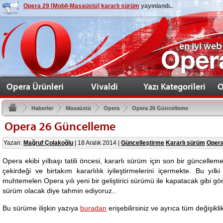
Opera 29 [Mobil-Masaüstü] kararlı sürüm
yayınlandı..
en iyi web
Opera Ürünleri
Vivaldi
Yazı Kategorileri
O
Haberler
Masaüstü
Opera
Opera 26 Güncelleme
Opera 26 Güncelleme
Yazan:
Mağruf Çolakoğlu
|
18 Aralık 2014
|
Güncelleştirme
Kararlı sürüm
Opera
Opera ekibi yılbaşı tatili öncesi, kararlı sürüm için son bir güncelle
çekirdeği ve birtakım kararlılık iyileştirmelerini içermekte. Bu yı
muhtemelen Opera yılı yeni bir geliştirici sürümü ile kapatacak gibi 
sürüm olacak diye tahmin ediyoruz..
Bu sürüme ilişkin yazıya
buradan
erişebilirsiniz ve ayrıca tüm değişikli