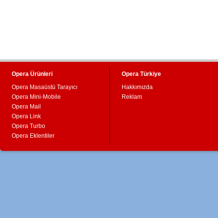
Opera Ürünleri
Opera Türkiye
Opera Masaüstü Tarayıcı
Hakkımızda
Opera Mini-Mobile
Reklam
Opera Mail
Opera Link
Opera Turbo
Opera Eklentiler