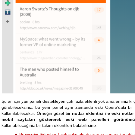
Şu an için yan paneli destekleyen çok fazla eklenti yok ama eminiz ki 
görebileceksiniz. bu yeni panel aynı zamanda eski Opera’daki bir ta
kullanılabilecektir. Örneğin güzel bir
notlar eklentisi ile eski notlar
mobil sayfaları göstererek eski web panelleri görünümü 
kullanabileceğiniz bir takım eklentileri bulabilirsiniz.
Browse++ Sideebar (açık sekmelerde arama yapma,kapatıla