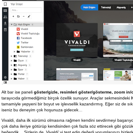
Alt bar ise paneli
göster/gizle, resimleri göster/gösterme, zoom in/
tarayıcıda görmediğimiz birçok özellik sunuyor. Araçlar sekmesindeki
tamamiyle yepyeni bir boyut ve işlevsellik kazandırmış. Eğer siz de sı
iseniz bu deneyim çok hoşunuza gidecek…
Vivaldi, daha ilk sürümü olmasına rağmen kendini sevdirmeyi başarıyor 
çok daha ileriye götürüp kendisinden çok fazla söz ettirecek gibi gözü
beğendik… Sizlerin de Vivaldi’ yi test edip değerli yorumlarınızı bizler