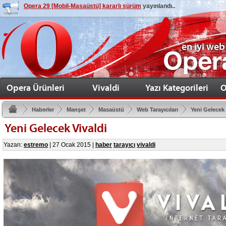
Opera 29 [Mobil-Masaüstü] kararlı sürüm
yayınlandı..
en iyi web
Opera Ürünleri
Vivaldi
Yazı Kategorileri
O
Haberler
Manşet
Masaüstü
Web Tarayıcıları
Yeni Gelecek 
Yeni Gelecek Vivaldi
Yazan:
estremo
|
27 Ocak 2015
|
haber
tarayıcı
vivaldi