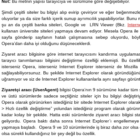
Not:
Bu metnin yapısı tarayıcıya ve sürümüne göre değişebiliyor.
Şimdi çeşitli siteler bu bilgiyi alıp evirip çeviriyor ve eğer beğenmezl
oluyorlar ya da size farklı içerik sunup ayrımcılık yapabiliyorlar. Bun
şu an da çeşitli banka siteleri, Google ve LRN Viewer (Bkz.
Intern
kullanan üniversite siteleri yapmaya devam ediyor. Mesela Opera ile g
sayfa gönderip sayfanın hatalı çalışmasına sebep oluyordu, böylec
Opera’dan daha iyi olduğunu düşüneceklerdi.
Ziyaret aracı bilgisine göre internet tarayıcısını kandırma uygula
tarayıcı tanımlaması bilgisini değiştirme özelliği eklemişti. Bu özel
isterseniz Opera, isterseniz Internet Explorer isterseniz de Mozill
sağlayabiliyorsunuz. Bu şekilde Internet Explorer olarak göründüğün
uğramıyor ve siz de Internet Explorer kullananlarla aynı sayfayı görün
Ziyaretçi aracı (UserAgent)
bilgisi Opera’nın 9 sürümüne kadar tüm sit
ve üstü sürümlerde sadece seçtiğiniz siteler için bu bilgiyi değişti
Opera olarak görünürken istediğiniz bir sitede Internet Explorer olarak
> Hızlı özellik değiştirme” yolundan istediğiniz program olarak görün
kadar kolay bir şekilde. Hatta eski sürümlerde ziyaret aracı bilgisi st
geliyordu. Opera baktı daha sonra Internet Explorer’ı engellemeye
yapmaya başladı. Opera 9 ve 10 sürümlerinde iş biraz daha zor olsa 
olsa sürekli kullandığınız bir şey değil bu özellik.