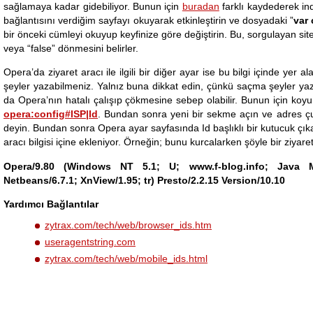
sağlamaya kadar gidebiliyor. Bunun için
buradan
farklı kaydederek in
bağlantısını verdiğim sayfayı okuyarak etkinleştirin ve dosyadaki ”
var 
bir önceki cümleyi okuyup keyfinize göre değiştirin. Bu, sorgulayan sit
veya “false” dönmesini belirler.
Opera’da ziyaret aracı ile ilgili bir diğer ayar ise bu bilgi içinde yer al
şeyler yazabilmeniz. Yalnız buna dikkat edin, çünkü saçma şeyler yazm
da Opera’nın hatalı çalışıp çökmesine sebep olabilir. Bunun için koyu
opera:config#ISP|Id
. Bundan sonra yeni bir sekme açın ve adres çu
deyin. Bundan sonra Opera ayar sayfasında Id başlıklı bir kutucuk çık
aracı bilgisi içine ekleniyor. Örneğin; bunu kurcalarken şöyle bir ziya
Opera
/9.80 (Windows NT 5.1; U; www.f-blog.info; Java M
Netbeans/6.7.1; XnView/1.95; tr) Presto/2.2.15 Version/10.10
Yardımcı Bağlantılar
zytrax.com/tech/web/browser_ids.htm
useragentstring.com
zytrax.com/tech/web/mobile_ids.html