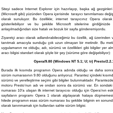
Siteyi sadece Internet Explorer için hazırlayıp, başka ağ gezginleri 
(Microsoft gibi) yüzünden Opera içerisinde tarayıcı tanımlaması değiş
olarak sunuluyor. Bu özellikle; internet tarayıcınız Opera olara
gösterilebiliyor ve bu şekilde Microsoft sitelerine girdiğinizde
anlaşılmadığından size hatalı ve bozuk bir sayfa gönderemiyordu.
Ziyaretçi aracı olarak adlandırabileceğimiz bu özellik, ağ üzerinden 
tanıtmak amacıyla sunduğu çok uzun olmayan bir metindir. Bu metin
uygulamanın ne olduğu, adı, sürümü ve özellikleri gibi bilgiler yer al
aracı bilgisi standart olarak şöyle bir şey (sürüme göre değişebiliyor):
Opera/9.80 (Windows NT 5.1; U; tr) Presto/2.2.
Burada ilk kısımda programın Opera adında olduğu ve daha sonrak
sürüm numarasının 9.80 olduğunu anlıyoruz. Parantez içindeki kısımda 
sürümü ve yerelleştirme seçimi gibi bilgiler bulunmaktadır. Parantez
motoru Presto’nun adı ve ondan sonra da sürümü var. En sondak
numarası 10′a ulaşan ilk internet tarayıcısı olduğu için Opera’nın 
sayfaların programı Opera 1 olarak algılayarak hataya düşmemesi i
hilede programın esas sürüm numarası bu şekilde bilginin en sonunda
olarak tanınmamak için kullanılan sahte sürüm bilgisi.