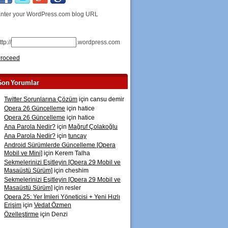
nter your WordPress.com blog URL
ttp://
.wordpress.com
roceed
Son Yorumlar
Twitter Sorunlarına Çözüm
için
cansu demir
Opera 26 Güncelleme
için
hatice
Opera 26 Güncelleme
için
hatice
Ana Parola Nedir?
için
Mağruf Çolakoğlu
Ana Parola Nedir?
için
tuncay
Android Sürümlerde Güncelleme [Opera
Mobil ve Mini]
için
Kerem Talha
Sekmelerinizi Eşitleyin [Opera 29 Mobil ve
Masaüstü Sürüm]
için
cheshim
Sekmelerinizi Eşitleyin [Opera 29 Mobil ve
Masaüstü Sürüm]
için
resler
Opera 25: Yer İmleri Yöneticisi + Yeni Hızlı
Erişim
için
Vedat Özmen
Özelleştirme
için
Denzi