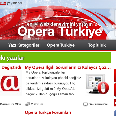
sürüm
yayınlandı..
en iyi web deneyimini yaşayın
Yazı Kategorileri
Opera Türkiye
Topluluk
ki yazılar
Değiştirdi
My Opera İlgili Sorunlarınızı Kolayca Çözün
My Opera Topluluğu'ile ilgili
sorunlarınızı kolayca çözebileceğiniz
bir yardım sayfası bulunuyor. Hiç
dikkatinizi çekti mi? My Opera'da
birçok kullanıcı çoğu zaman fark...
Devamını Oku
2 Yorum
Devamını Oku
Opera Türkçe Forumları