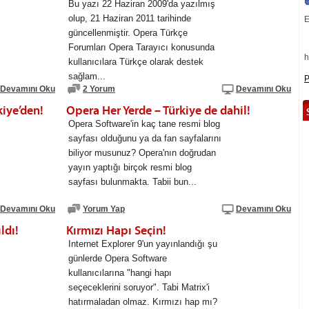
Bu yazı 22 Haziran 2009'da yazılmış
olup, 21 Haziran 2011 tarihinde
E
güncellenmiştir. Opera Türkçe
Forumları Opera Tarayıcı konusunda
h
kullanıcılara Türkçe olarak destek
sağlam...
P
Devamını Oku
2 Yorum
Devamını Oku
iye’den!
Opera Her Yerde – Türkiye de dahil!
Opera Software'in kaç tane resmi blog
sayfası olduğunu ya da fan sayfalarını
biliyor musunuz? Opera'nın doğrudan
yayın yaptığı birçok resmi blog
sayfası bulunmakta. Tabii bun...
Devamını Oku
Yorum Yap
Devamını Oku
ldı!
Kırmızı Hapı Seçin!
Internet Explorer 9'un yayınlandığı şu
günlerde Opera Software
kullanıcılarına "hangi hapı
seçeceklerini soruyor". Tabi Matrix'i
hatırmaladan olmaz. Kırmızı hap mı?