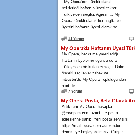
My Opera'nın sürekli olarak
belirleridği haftanın üyesi tekrar
Türkiye'den seçildi. Agresiff... My
Opera sürekli olarak her hagfta bir
üyesini haftanın üyesi olarak se...
14 Yorum
My Opera’da Haftanın Üyesi Türk
My Opera, her cuma yayınladığı
Haftanın Üyelerine üçüncü defa
Türkiye'den bir kullanıcı seçti. Daha
önceki seçilenler zahek ve
inBuster'dı. My Opera Topluluğundan
alıntıdır......
7 Yorum
My Opera Posta, Beta Olarak Açı
Artık tüm My Opera hesapları
@myopera.com uzantılı e-posta
adreslerine sahip. Yeni posta servisini
https://mail.opera.com adresinden
denemeye başlayabilirsiniz. Girişte