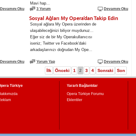
Mavi hap...
Devamını Oku
3 Yorum
Devamını Oku
Sosyal Ağları My Opera’dan Takip Edin
Sosyal ağlara My Opera üzerinden de
ulaşabileceğinizi biliyor muydunuz...
Eğer siz de bir My Operakullanıcısı
iseniz; Twitter ve Facebook'daki
arkadaşlarınızı doğrudan My Ope...
Devamını Oku
Yorum Yap
Devamını Oku
İlk
Önceki
1
2
3
4
Sonraki
Son
Opera Türkiye
Yararlı Bağlantılar
Hakkımızda
Opera Türkiye Forumu
Reklam
Eklentiler