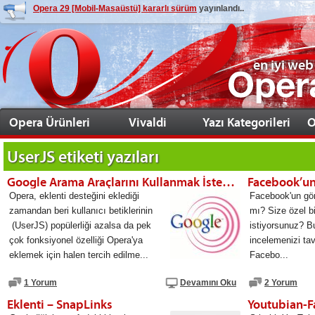
Opera 29 [Mobil-Masaüstü] kararlı sürüm
yayınlandı..
en iyi web
Opera Ürünleri
Vivaldi
Yazı Kategorileri
O
UserJS
etiketi yazıları
Google Arama Araçlarını Kullanmak İsteyenlere
Opera, eklenti desteğini eklediği
Facebook'un gö
zamandan beri kullanıcı betiklerinin
mı? Size özel 
(UserJS) popülerliği azalsa da pek
istiyorsunuz? B
çok fonksiyonel özelliği Opera'ya
incelemenizi ta
eklemek için halen tercih edilme...
Facebo...
1 Yorum
Devamını Oku
2 Yorum
Eklenti – SnapLinks
Youtubian-Fa