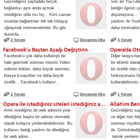
Gezindiğiniz sayfadaki birçok
Sıkı bir YouTube
bağlantıyı aynı anda açmak
betiğin ilginizi 
istediğiniz oldu mu hiç... Kimi zaman
düşünüyoruz... 
insanlar bağlantıları tek tek tıklayıp
yardımı ile Yout
uğraşmak istememekteler. Bu gibi
daha minimalist
durumla...
2 Yorum
Devamını Oku
4 Yorum
Facebook’u Baştan Aşağı Değiştirin
Facebook'u çok daha kullanışlı bir
Diğer tarayıcıla
hale getirmek istemez misiniz.Video
bir eklenti olar
indirme linkleri, daha büyük resimler,
bir özellik olan
klavye kısayolları ve daha birçok
fonksiyonunu Op
özellik... Facebook'u kullanır...
kullanabilirsiniz
2 Yorum
Devamını Oku
1 Yorum
Opera ile istediğiniz siteleri istediğiniz adrese yönlendirin!
Allah’ım Be
Artık istediğiniz bir web adresini yine
Gezindiğiniz say
dilediğiniz başka bir adrese otomatik
ve diğer tüm bil
olarak kolayca yönlendirebilirsiniz. Bu
istemez miydini
kullanıcı betiği yardımı ile dilediğiniz
ile. Görüntüledi
bir web adres...
teknik verilerin.