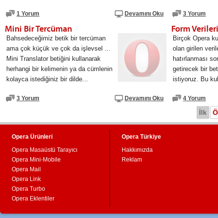
1 Yorum
Devamını Oku
3 Yorum
Mini Bir Tercüman
Form Veriler
Bahsedeceğimiz betik bir tercüman
Birçok Opera kul
ama çok küçük ve çok da işlevsel ...
olan girilen veri
Mini Translator betiğini kullanarak
hatırlanması s
herhangi bir kelimenin ya da cümlenin
getirecek bir be
kolayca istediğiniz bir dilde...
istiyoruz. Bu kul
3 Yorum
Devamını Oku
4 Yorum
İlk
Ö
Opera Ürünleri
Opera Türkiye
Opera Masaüstü Tarayıcı
Hakkımızda
Opera Mini-Mobile
Reklam
Opera Mail
Opera Link
Opera Turbo
Opera Eklentiler