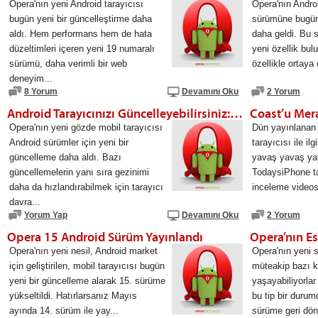
Opera'nın yeni Android tarayıcısı
Opera'nın Androi
bugün yeni bir güncelleştirme daha
sürümüne bugün
aldı. Hem performans hem de hata
daha geldi. Bu 
düzeltimleri içeren yeni 19 numaralı
yeni özellik b
sürümü, daha verimli bir web
özellikle ortaya 
deneyim...
8 Yorum
Devamını Oku
2 Yorum
Android Tarayıcınızı Güncelleyebilirsiniz: Opera 16
Coast’u Mera
Opera'nın yeni gözde mobil tarayıcısı
Dün yayınlanan 
Android sürümler için yeni bir
tarayıcısı ile ilg
güncelleme daha aldı. Bazı
yavaş yavaş ya
güncellemelerin yanı sıra gezinimi
TodaysiPhone ta
daha da hızlandırabilmek için tarayıcı
inceleme videos
davra...
Yorum Yap
Devamını Oku
2 Yorum
Opera 15 Android Sürüm Yayınlandı
Opera'nın yeni nesil, Android market
Opera'nın yeni 
için geliştirilen, mobil tarayıcısı bugün
müteakip bazı ku
yeni bir güncelleme alarak 15. sürüme
yaşayabiliyorla
yükseltildi. Hatırlarsanız Mayıs
bu tip bir durum
ayında 14. sürüm ile yay...
sürüme geri dö