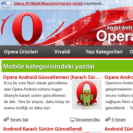
Opera 29 [Mobil-Masaüstü] kararlı sürüm
yayınlandı..
en iyi web
Opera Ürünleri
Vivaldi
Yazı Kategorileri
O
Mobile
kategorisindeki yazılar
Opera Android Güncellemesi [Kararlı Sürüm 20]
Opera Andro
Kısa bir süre Next olarak güncelleme
Opera'nın Androi
alan Opera Android sürümü bugün
geliştirmelerinin
itibariyle kararlı sürüm güncellemesi
öncesi kullanıcı
de aldı. Yeni bir arayüz, daha kolay bir
sağlayan Next 
arama özelliği ve daha fazl...
güncellendi... Y
Yorum Yap
Devamını Oku
4 Yorum
Android Kararlı Sürüm Güncellendi