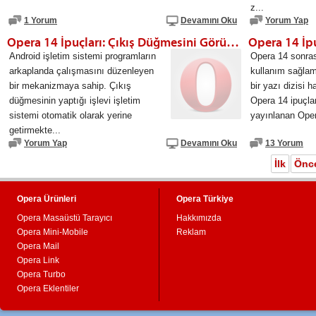
z...
1 Yorum
Devamını Oku
Yorum Yap
Opera 14 İpuçları: Çıkış Düğmesini Görünür Yapın
Android işletim sistemi programların
Opera 14 sonras
arkaplanda çalışmasını düzenleyen
kullanım sağla
bir mekanizmaya sahip. Çıkış
bir yazı dizisi h
düğmesinin yaptığı işlevi işletim
Opera 14 ipuçlar
sistemi otomatik olarak yerine
yayınlanan Opera
getirmekte...
Yorum Yap
Devamını Oku
13 Yorum
İlk
Önc
Opera Ürünleri
Opera Türkiye
Opera Masaüstü Tarayıcı
Hakkımızda
Opera Mini-Mobile
Reklam
Opera Mail
Opera Link
Opera Turbo
Opera Eklentiler