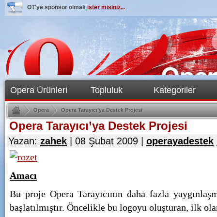
OT'ye sponsor olmak
ister misiniz...
Opera Ürünleri
Topluluk
Kategoriler
Opera
Opera Tarayıcı’ya Destek Projesi
Opera Tarayıcı’ya Destek Projesi
Yazan:
zahek
|
08 Şubat 2009
|
operayadestek
Amacı
Bu proje Opera Tarayıcının daha fazla yaygınlaşm
başlatılmıştır. Öncelikle bu logoyu oluşturan, ilk 