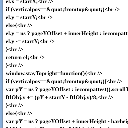
el.x = startX;<br />
if (verticalpos==&quot;fromtop&quot;)<br />
el.y = startY;<br />
else{<br />
el.y = ns ? pageYOffset + innerHeight : iecompatt
el.y -= startY;<br />
}<br />
return el;<br />
}<br />
window.stayTopright=function(){<br />
if (verticalpos==&quot;fromtop&quot;){<br />
var pY = ns ? pageYOffset : iecompattest().scroll
ftlObj.y += (pY + startY - ftlObj.y)/8;<br />
}<br />
else{<br />
var pY = ns ? pageYOffset + innerHeight - barheig