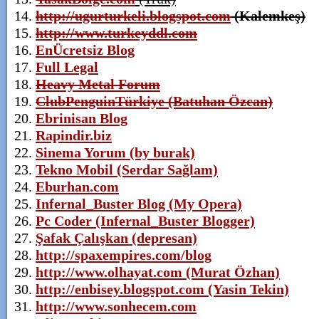
http://ugurturkeli.blogspot.com
(Kalemkeş)
http://www.turkeyddl.com
EnÜcretsiz Blog
Full Legal
Heavy Metal Forum
ClubPenguinTürkiye (Batuhan Özcan)
Ebrinisan Blog
Rapindir.biz
Sinema Yorum (by burak)
Tekno Mobil (Serdar Sağlam)
Eburhan.com
Infernal_Buster Blog (My Opera)
Pc Coder (Infernal_Buster Blogger)
Şafak Çalışkan (depresan)
http://spaxempires.com/blog
http://www.olhayat.com (Murat Özhan)
http://enbisey.blogspot.com (Yasin Tekin)
http://www.sonhecem.com