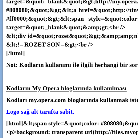
target=&quot;_blank&quot;&gt;http://my.o
#808080;&quot;&gt;&lt;a href=&quot;http://ti
#ff0000;&quot;&gt;&lt;span style=&quot;colo
target=&quot;_blank&quot;&amp;gt;<br />
&lt;div id=&quot;rozet&quot;&gt;&amp;amp;nb
&lt;!– ROZET SON –&gt;<br />
[/html]
Not:
Kodların kullanımı ile ilgili herhangi bir s
Kodların My Opera bloglarında kullanılması
Kodları my.opera.com bloglarında kullanmak istey
Logo sağ alt tarafta sabit.
[html]&lt;span style=&quot;color: #808080;&qu
<p>background: transparent url(http://files.my