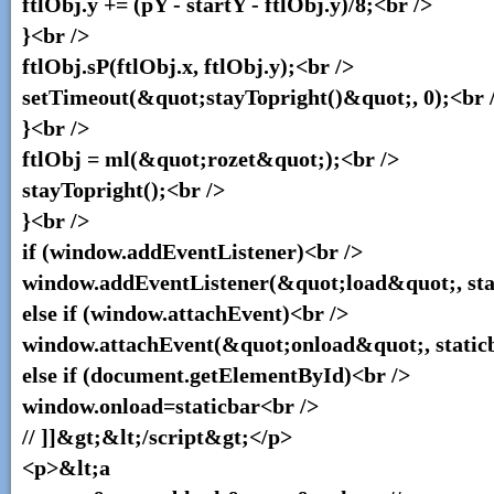
ftlObj.y += (pY - startY - ftlObj.y)/8;<br />
}<br />
ftlObj.sP(ftlObj.x, ftlObj.y);<br />
setTimeout(&quot;stayTopright()&quot;, 0);<br 
}<br />
ftlObj = ml(&quot;rozet&quot;);<br />
stayTopright();<br />
}<br />
if (window.addEventListener)<br />
window.addEventListener(&quot;load&quot;, stati
else if (window.attachEvent)<br />
window.attachEvent(&quot;onload&quot;, static
else if (document.getElementById)<br />
window.onload=staticbar<br />
// ]]&gt;&lt;/script&gt;</p>
<p>&lt;a href=&quot;http://my