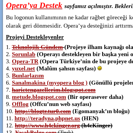
Opera’ya Destek
sayfamız açılmıştır. Bekle
Bu logonun kullanımının ne kadar rağbet göreceği 
olarak geri dönmesidir. Opera’ya desteğinizi arttı
Projeyi Destekleyenler
Teknolojik Gündem
(Projeye ilham kaynağı ola
Sorunlab
(Operayı destekleyen bir başka yeni 
Opera-TR
(Opera Türkiye’nin de bu projeye de
yuxel.net
(Malûm şahsın sayfası)
Bunlarlazım
Sanalmakina (myopera blog )
(Gönüllü projele
harictengazellerim.blogspot.com
metude.blogspot.com
(Bir operasever daha)
Offlog
(Offcu’nun web sayfası)
http://blogtr.tur0.com
(Egomanyak’ın bloğu)
http://teradyna.phpnet.us
(HEN)
http://www.h4ckinger.org
(h4cKinger)
YasakBolge.com
(Truk)