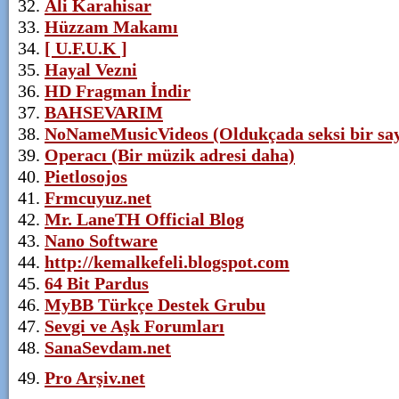
Ali Karahisar
Hüzzam Makamı
[ U.F.U.K ]
Hayal Vezni
HD Fragman İndir
BAHSEVARIM
NoNameMusicVideos (Oldukçada seksi bir sa
Operacı (Bir müzik adresi daha)
Pietlosojos
Frmcuyuz.net
Mr. LaneTH Official Blog
Nano Software
http://kemalkefeli.blogspot.com
64 Bit Pardus
MyBB Türkçe Destek Grubu
Sevgi ve Aşk Forumları
SanaSevdam.net
Pro Arşiv.net