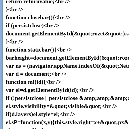
return returnvalue;<br />
}<br />
function closebar(){<br />
if (persistclose)<br />
document.getElementById(&quot;rozet&quot;).st
}<br />
function staticbar(){<br />
barheight=document.getElementById(&quot;rozet
var ns = (navigator.appName.indexOf(&quot;Netsc
var d = document;<br />
function ml(id){<br />
var el=d.getElementById(id);<br />
if (!persistclose || persistclose &amp;amp;&a
el.style.visibility=&quot;visible&quot;<br />
if(d.layers)el.style=el;<br />
el.sP=function(x,y){this.style.right=x+&quot;px