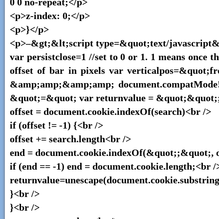
0 0 no-repeat;</p>
<p>z-index: 0;</p>
<p>}</p>
<p>–&gt;&lt;script type=&quot;text/javascript
var persistclose=1 //set to 0 or 1. 1 means once th
offset of bar in pixels var verticalpos=&quo
&amp;amp;&amp;amp; document.compatMode!=&
&quot;=&quot; var returnvalue = &quot;&quot;; i
offset = document.cookie.indexOf(search)<br />
if (offset != -1) {<br />
offset += search.length<br />
end = document.cookie.indexOf(&quot;;&quot;, of
if (end == -1) end = document.cookie.length;<br /
returnvalue=unescape(document.cookie.substring(
}<br />
}<br />