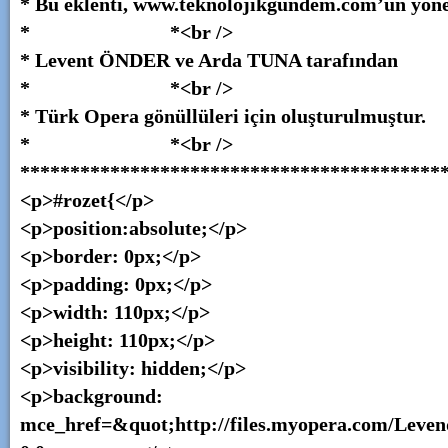
* Bu eklenti, www.teknolojikgundem.com’un yöne
* *<br />
* Levent ÖNDER ve Arda TUNA tarafından 
* *<br />
* Türk Opera gönüllüleri için oluşturulmuştur
* *<br />
*******************************************
<p>#rozet{</p>
<p>position:absolute;</p>
<p>border: 0px;</p>
<p>padding: 0px;</p>
<p>width: 110px;</p>
<p>height: 110px;</p>
<p>visibility: hidden;</p>
<p>background: url(‘&lt;/em&
mce_href=&quot;http://files.myopera.com/Leven