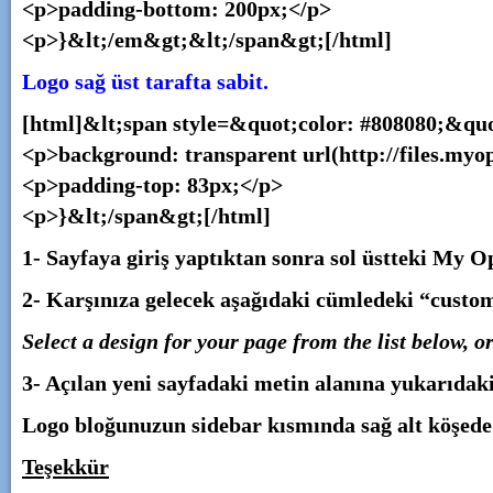
<p>padding-bottom: 200px;</p>
<p>}&lt;/em&gt;&lt;/span&gt;[/html]
Logo sağ üst tarafta sabit.
[html]&lt;span style=&quot;color: #808080;&quo
<p>background: transparent url(http://files.my
<p>padding-top: 83px;</p>
<p>}&lt;/span&gt;[/html]
1- Sayfaya giriş yaptıktan sonra sol üstteki
My Op
2- Karşınıza gelecek aşağıdaki cümledeki “custom 
Select a design for your page from the list below, 
3- Açılan yeni sayfadaki metin alanına yukarıdaki
Logo bloğunuzun sidebar kısmında sağ alt köşede
Teşekkür