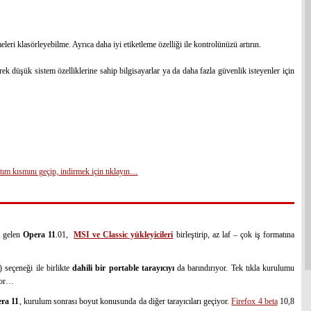
eleri klasörleyebilme. Ayrıca daha iyi etiketleme özelliği ile kontrolünüzü artırın.
rerek düşük sistem özelliklerine sahip bilgisayarlar ya da daha fazla güvenlik isteyenler için
tım kısmını geçip, indirmek için tıklayın…
e gelen
Opera 11
.01,
MSI
ve Classic yükleyicileri
birleştirip, az laf – çok iş formatına
seçeneği ile birlikte
dahili bir portable tarayıcıyı
da barındırıyor. Tek tıkla kurulumu
ıyor…
ra 11
, kurulum sonrası boyut konusunda da diğer tarayıcıları geçiyor.
Firefox 4 beta
10,8