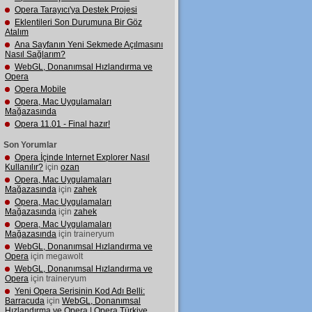
Opera Tarayıcı'ya Destek Projesi
Eklentileri Son Durumuna Bir Göz
Atalım
Ana Sayfanın Yeni Sekmede Açılmasını
Nasıl Sağlarım?
WebGL, Donanımsal Hızlandırma ve
Opera
Opera Mobile
Opera, Mac Uygulamaları
Mağazasında
Opera 11.01 - Final hazır!
Son Yorumlar
Opera İçinde Internet Explorer Nasıl
Kullanılır?
için
ozan
Opera, Mac Uygulamaları
Mağazasında
için
zahek
Opera, Mac Uygulamaları
Mağazasında
için
zahek
Opera, Mac Uygulamaları
Mağazasında
için traineryum
WebGL, Donanımsal Hızlandırma ve
Opera
için megawolt
WebGL, Donanımsal Hızlandırma ve
Opera
için traineryum
Yeni Opera Serisinin Kod Adı Belli:
Barracuda
için
WebGL, Donanımsal
Hızlandırma ve Opera | Opera Türkiye