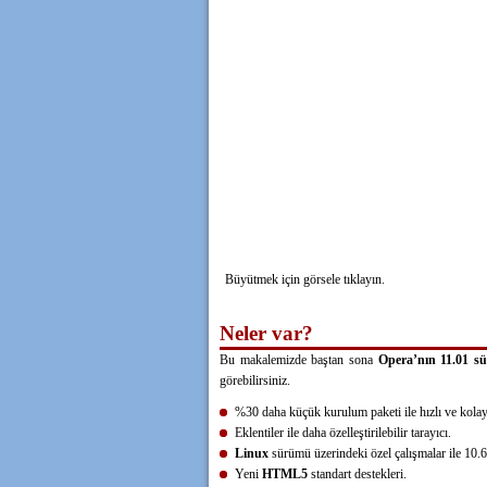
Büyütmek için görsele tıklayın.
Neler var?
Bu makalemizde baştan sona
Opera’nın 11.01 s
görebilirsiniz.
%30 daha küçük kurulum paketi ile hızlı ve kola
Eklentiler ile daha özelleştirilebilir tarayıcı.
Linux
sürümü üzerindeki özel çalışmalar ile 10.
Yeni
HTML5
standart destekleri.