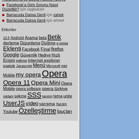
Facebook’a Giriş Sorunu Nasıl
Düzeltilir?
için cagkutcen
Barracuda Dalışa Geçti
için
zahek
Barracuda Dalışa Geçti
için ahmet
Etiketler
Betik
Arama
Android
beta
10.5
derleme
Düzenleme
Düğme
e-posta
Eklenti
firefox
Final
Facebook
Google
Güvenlik
Hediye
Hızlı
internet explorer
Erişim
indirme
Menü
istatistik
Javascript
Microsoft
mini
Opera
my opera
Mobile
Opera 11
Opera Mini
Opera
Mobile
opera türkiye
opera software
SSS
tema
sekme
unite
reklam
tanıtım
UserJS
video
yarışma
Yazılım
Özelleştirme
İpuçları
Youtube