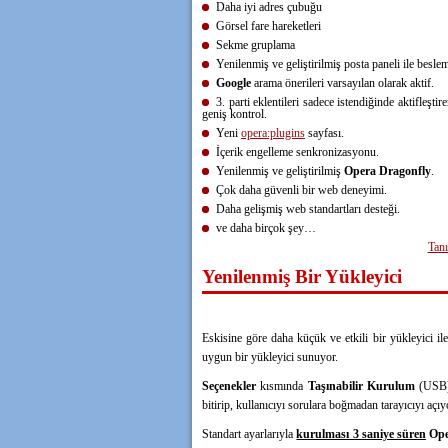
Daha iyi adres çubuğu
Görsel fare hareketleri
Sekme gruplama
Yenilenmiş ve geliştirilmiş posta paneli ile beslem
Google
arama önerileri varsayılan olarak aktif.
3. parti eklentileri sadece istendiğinde aktifleşti
geniş kontrol.
Yeni
opera:plugins
sayfası.
İçerik engelleme senkronizasyonu.
Yenilenmiş ve geliştirilmiş
Opera Dragonfly
.
Çok daha güvenli bir web deneyimi.
Daha gelişmiş web standartları desteği.
ve daha birçok şey…
Tanı
Yenilenmiş Bir Yükleyici
Eskisine göre daha küçük ve etkili bir yükleyici il
uygun bir yükleyici sunuyor.
Seçenekler
kısmında
Taşınabilir Kurulum
(USB) 
bitirip, kullanıcıyı sorulara boğmadan tarayıcıyı aç
Standart ayarlarıyla
kurulması 3 saniye süren
Ope