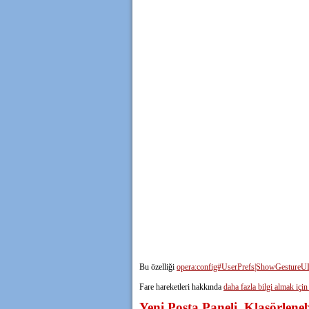
Bu özelliği
opera:config#UserPrefs|ShowGestureU
Fare hareketleri hakkında
daha fazla bilgi almak için 
Yeni Posta Paneli, Klasörlenebi