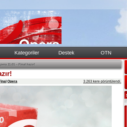
Kategoriler
Destek
OTN
pera 11.01 – Final hazır!
zır!
Final
Opera
3.263 kere görüntülendi.