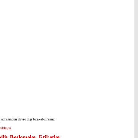
I
adresinden devre dışı bırakabilirsiniz.
tıklayın.
lir Beslemeler, Etiketler