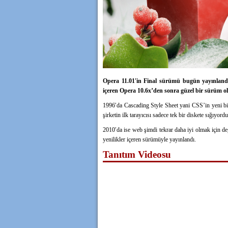
Opera 11.01′in Final sürümü bugün yayınlandı
içeren Opera 10.6x’den sonra güzel bir sürüm o
1996′da Cascading Style Sheet yani CSS’in yeni bir
şirketin ilk tarayıcısı sadece tek bir diskete sığıyor
2010′da ise web şimdi tekrar daha iyi olmak için de
yenilikler içeren sürümüyle yayınlandı.
Tanıtım Videosu