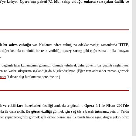
′ye katlıyor.
Opera’nın paketi 7,1 Mb, sahip olduğu onlarca varsayılan özellik ve
şlı bir
adres çubuğu
var. Kullanıcı adres çubuğuna odaklanmadığı zamanlarda
HTTP,
i diğer kısımların sönük bir renk verildiği,
query string
gibi çoğu zaman kullanılmayan
k.
e bağlantı türü kullanıcının gözünün önünde tutularak daha güvenli bir gezinti sağlanıyor.
n ne kadar sıkıştırma sağlandığı da bilgilendiriliyor. (Eğer tam adresi her zaman görmek
eter
‘i devre dışı bırakmanız gerekmekte.)
ı ve etkili fare hareketleri
özelliği artık daha görsel…
Opera 5.1
ile
Nisan 2001′de
tkı ile daha akıllı. Bu
görsel özelliği
görmek için
sağ tık’a basılı tutmanız
yeterli. Ya da
neler yapabileceğinizi görmek için örnek olarak sağ tık basılı halde aşağı doğru çekip biraz