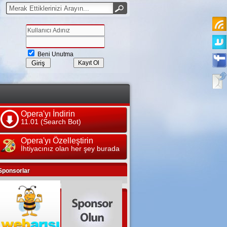
Beni Unutma
Kayıt Ol
Opera'yı İndirin
11.01 (Search Bot)
Opera'yı Özelleştirin
İhtiyacınız olan her şey burada
Sponsorlar