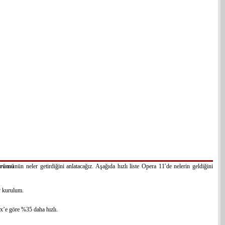
ürümü
nün neler getirdiğini anlatacağız. Aşağıda hızlı liste Opera 11′de nelerin geldiğini
y kurulum.
6x’e göre %35 daha hızlı.