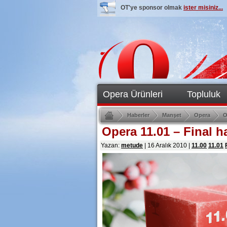
OT'ye sponsor olmak
ister misiniz...
Opera Ürünleri
Topluluk
Haberler
Manşet
Opera
O
Opera 11.01 – Final ha
Yazan:
metude
|
16 Aralık 2010
|
11.00
11.01