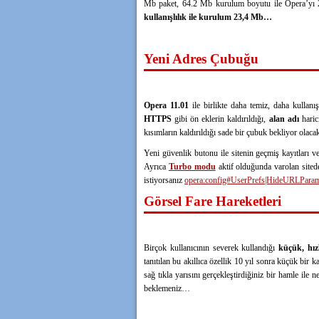
Mb paket, 64.2 Mb kurulum boyutu ile Opera’yı 2
kullanışlılık ile kurulum 23,4 Mb…
Yeni Adres Çubuğu
Opera 11.01
ile birlikte daha temiz, daha kullanı
HTTPS
gibi ön eklerin kaldırıldığı,
alan adı
haric
kısımların kaldırıldığı sade bir çubuk bekliyor olaca
Yeni güvenlik butonu ile sitenin geçmiş kayıtları v
Ayrıca
Turbo modu
aktif olduğunda varolan sitede
istiyorsanız
opera:config#UserPrefs|HideURLParam
Görsel Fare Hareketleri
Birçok kullanıcının severek kullandığı
küçük, hızl
tanıtılan bu akıllıca özellik 10 yıl sonra küçük bir ka
sağ tıkla yarısını gerçekleştirdiğiniz bir hamle ile 
beklemeniz…