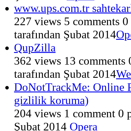
www.ups.com.tr sahtekarl
227
views
5
comments
0
tarafından
Şubat 2014
Op
QupZilla
362
views
13
comments
tarafından
Şubat 2014
Web
DoNotTrackMe: Online Pr
gizlilik koruma)
204
views
1
comment
0
p
Şubat 2014
Opera