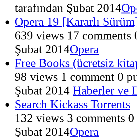
tarafından
Şubat 2014
Op
Opera 19 [Kararlı Sürüm
639
views
17
comments
Şubat 2014
Opera
Free Books (ücretsiz kita
98
views
1
comment
0
pu
Şubat 2014
Haberler ve 
Search Kickass Torrents
132
views
3
comments
0
Şubat 2014
Opera