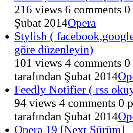
216
views
6
comments
0
Şubat 2014
Opera
Stylish ( facebook,google,
göre düzenleyin)
101
views
4
comments
0
tarafından
Şubat 2014
Op
Feedly Notifier ( rss oku
94
views
4
comments
0
p
tarafından
Şubat 2014
Op
Opera 19 [Next Sürüm]