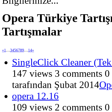
Bilgilerinize...
Opera Türkiye Tartış
Tartışmalar
«
1
…
3
4
5
6
7
8
9
…
14
»
SingleClick Cleaner (Tek
147
views
3
comments
0
tarafından
Şubat 2014
Op
opera 12.16
109
views
2
comments
0