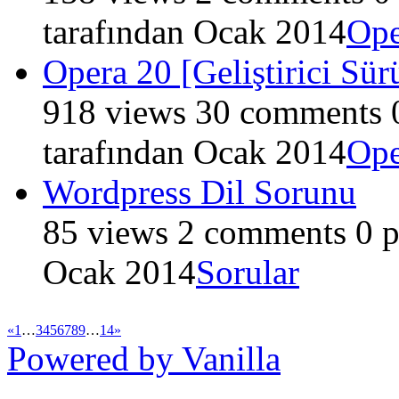
tarafından
Ocak 2014
Ope
Opera 20 [Geliştirici Sü
918
views
30
comments
tarafından
Ocak 2014
Ope
Wordpress Dil Sorunu
85
views
2
comments
0
p
Ocak 2014
Sorular
«
1
…
3
4
5
6
7
8
9
…
14
»
Powered by Vanilla