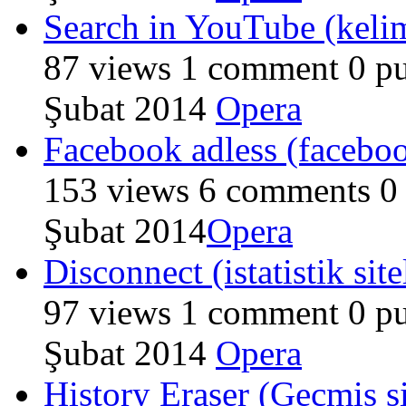
Search in YouTube (keli
87
views
1
comment
0
pu
Şubat 2014
Opera
Facebook adless (faceboo
153
views
6
comments
0
Şubat 2014
Opera
Disconnect (istatistik sit
97
views
1
comment
0
pu
Şubat 2014
Opera
History Eraser (Geçmiş si