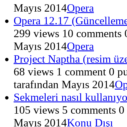
Mayıs 2014
Opera
Opera 12.17 (Güncellem
299
views
10
comments
Mayıs 2014
Opera
Project Naptha (resim üz
68
views
1
comment
0
pu
tarafından
Mayıs 2014
Op
Sekmeleri nasıl kullanıy
105
views
5
comments
0
Mayıs 2014
Konu Dışı