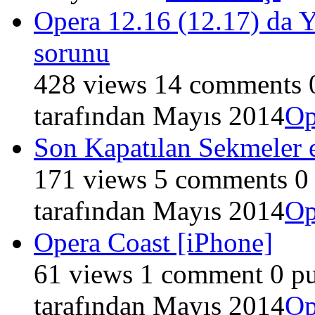
Opera 12.16 (12.17) da 
sorunu
428
views
14
comments
tarafından
Mayıs 2014
Op
Son Kapatılan Sekmeler e
171
views
5
comments
0
tarafından
Mayıs 2014
Op
Opera Coast [iPhone]
61
views
1
comment
0
pu
tarafından
Mayıs 2014
Op