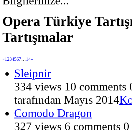
Bilgilerinize...
Opera Türkiye Tartış
Tartışmalar
«
1
2
3
4
5
6
7
…
14
»
Sleipnir
334
views
10
comments
tarafından
Mayıs 2014
Ko
Comodo Dragon
327
views
6
comments
0