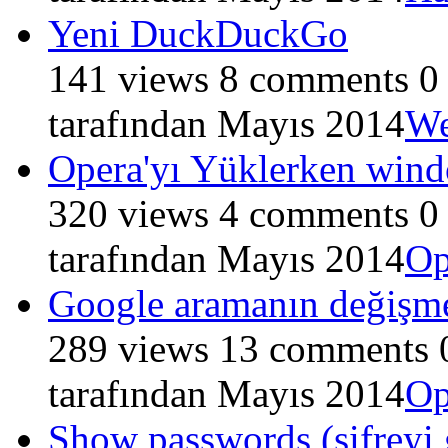
Yeni DuckDuckGo
141
views
8
comments
0
tarafından
Mayıs 2014
We
Opera'yı Yüklerken windo
320
views
4
comments
0
tarafından
Mayıs 2014
Op
Google aramanın değişm
289
views
13
comments
tarafından
Mayıs 2014
Op
Show passwords (şifreyi 