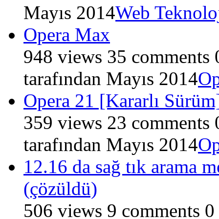
Mayıs 2014
Web Teknoloj
Opera Max
948
views
35
comments
tarafından
Mayıs 2014
Op
Opera 21 [Kararlı Sürüm
359
views
23
comments
tarafından
Mayıs 2014
Op
12.16 da sağ tık arama m
(çözüldü)
506
views
9
comments
0