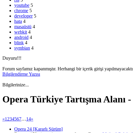
youtube
5
chrome
5
developer
5
hata
4
masaüstü
4
webkit
4
android
4
blink
4
symbian
4
Duyuru!!!
Forum sayfamız kapanmıştır. Herhangi bir içerik girişi yapılmayacaktır
Bilgilendirme Yazısı
Bilgilerinize...
Opera Türkiye Tartışma Alanı -
«
1
2
3
4
5
6
7
…
14
»
Opera 24 [Kararlı Sürüm]