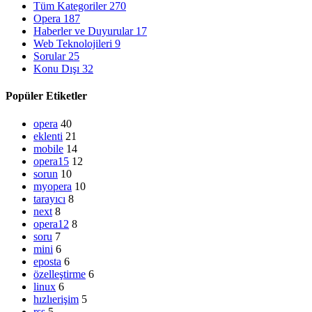
Tüm Kategoriler
270
Opera
187
Haberler ve Duyurular
17
Web Teknolojileri
9
Sorular
25
Konu Dışı
32
Popüler Etiketler
opera
40
eklenti
21
mobile
14
opera15
12
sorun
10
myopera
10
tarayıcı
8
next
8
opera12
8
soru
7
mini
6
eposta
6
özelleştirme
6
linux
6
hızlıerişim
5
rss
5