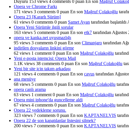
Duyuru
153
views
4
comments
0
puan
En son
Mağruf Çolakoğ
Opera ve Chrome Farkı
171
views
3
comments
0
puan
En son
Mağruf Çolakoğlu
taraf
Opera 23 [Kararlı Sürüm]
61
views
0
comments
0
puan
Samet Ayan
tarafından başlatıldı
Opera Yeni Sürümle ilgili sorular
163
views
5
comments
0
puan
En son
etk7
tarafından
Ağustos 
opera ve kanka.net uyuşmazlığı
95
views
3
comments
0
puan
En son
Climanjaro
tarafından
Ağu
indirilen dosyaların linkini görme
62
views
1
comment
0
puan
En son
Mağruf Çolakoğlu
tarafın
Yeni e-posta istemcisi: Opera Mail
1.1K
views
38
comments
0
puan
En son
Mağruf Çolakoğlu
tar
Yeni bir site için takım arkadaşı
121
views
4
comments
0
puan
En son
cavus
tarafından
Ağusto
ana menüye
68
views
5
comments
0
puan
En son
Mağruf Çolakoğlu
tarafın
opera canlı arama
63
views
1
comment
0
puan
En son
Mağruf Çolakoğlu
tarafın
Opera mini iphone'da guncelleme aldi
67
views
4
comments
0
puan
En son
Mağruf Çolakoğlu
tarafın
Opera 22 yedekleme sorunu.
323
views
7
comments
0
puan
En son
KAPTANELVIS
tarafı
Opera 22 de son kapatılanlar listesini silmek?
200
views
7
comments
0
puan
En son
KAPTANELVIS
tarafı